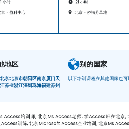
1 小时
21 小时
京 - 盈科中心
北京 - 侨福芳草地
他地区
别的国家
村
北京
北京市朝阳区
南京
厦门
天
以下培训课程在其他国家也可
州
江苏省
浙江
深圳
珠海
福建
苏州
 Access培训师, 北京Ms Access老师, 学Access班在北京, 
京Access训练, 北京Microsoft Access企业培训, 北京Ms Acc