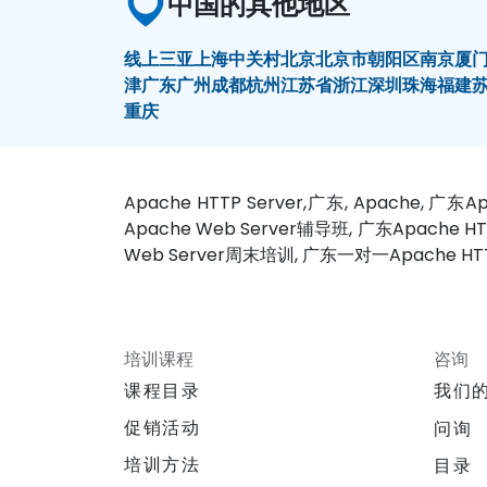
中国的其他地区
线上
三亚
上海
中关村
北京
北京市朝阳区
南京
厦
津
广东
广州
成都
杭州
江苏省
浙江
深圳
珠海
福建
重庆
Apache HTTP Server,广东, Apache, 
Apache Web Server辅导班, 广东Apache H
Web Server周末培训, 广东一对一Apache HT
培训课程
咨询
课程目录
我们
促销活动
问询
培训方法
目录