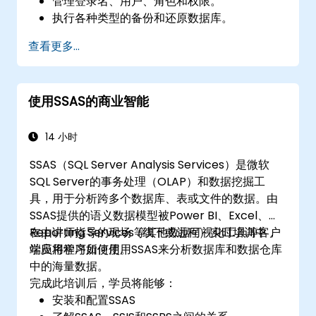
管理登录名、用户、角色和权限。
执行各种类型的备份和还原数据库。
使用 SQL Server Agent 创建、计划和管理作
查看更多...
业。
实施高效、安全的 SQL 服务器管理最佳实践。
使用SSAS的商业智能
14 小时
SSAS（SQL Server Analysis Services）是微软
SQL Server的事务处理（OLAP）和数据挖掘工
具，用于分析跨多个数据库、表或文件的数据。由
SSAS提供的语义数据模型被Power BI、Excel、
Reporting Services等其他数据可视化工具等客户
在由讲师指导的现场（线下或远程）实时培训中，
端应用程序所使用。
学员将学习如何使用SSAS来分析数据库和数据仓库
中的海量数据。
完成此培训后，学员将能够：
安装和配置SSAS