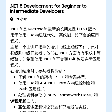
规划和执行从 .NET Framework 到 .NET 8 的
.NET 8 Development for Beginner to
渐进迁移
Intermediate Developers
操作遗留与现代 .NET 组件共存的混合环境
21 小时
.NET 8 是 Microsoft 最新的长期支援 (LTS) 版本，
用于使用 C# 构建现代化、高效能、跨平台的应用
程式。
这是一个由讲师指导的培训（线上或线下），针对
初级到中级开发者，他们在 .NET 方面有有限或中等
经验，并希望使用 .NET 8 平台和 C# 构建实际应用
程式。
在培训结束时，参与者将能够：
了解 .NET 8 的架构、SDK 和专案类型。
使用 C# 和 ASP.NET Core 8 构建控制台和
Web 应用程式。
处理资料存取 (Entity Framework Core) 和
课程形式
依赖注入。
实施基本的测试、配置和部署最佳实践。
互动式讲座和讨论。