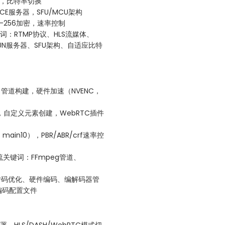
成，比特率切换
ICE服务器，SFU/MCU架构
-256加密，速率控制
键词：RTMP协议、HLS流媒体、
STUN服务器、SFU架构、自适应比特
1），管道构建，硬件加速（NVENC，
），自定义元素创建，WebRTC插件
ain10），PBR/ABR/crf速率控
作流关键词：FFmpeg管道、
编码、转码优化、硬件编码、编解码器管
编码配置文件
er部署、HLS/DASH/WebRTC模式切