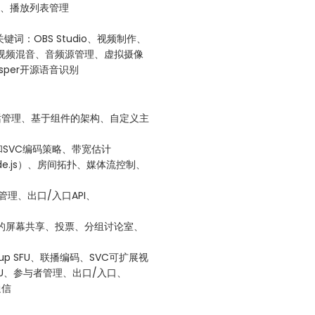
转换、播放列表管理
词：OBS Studio、视频制作、
P、视频混音、音频源管理、虚拟摄像
isper开源语音识别
ofo会话管理、基于组件的架构、自定义主
联播和SVC编码策略、带宽估计
/Node.js）、房间拓扑、媒体流控制、
者管理、出口/入口API、
RTC的屏幕共享、投票、分组讨论室、
soup SFU、联播编码、SVC可扩展视
t SFU、参与者管理、出口/入口、
通信