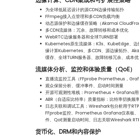
边缘计算、CDN集成和可扩展性策略
为全球低延迟设计的源CDN边缘传输拓扑
FFmpeg接入点管理和多CDN负载均衡
动态源保护和边缘缓存策略（Akamai CloudFron
多CDN流媒体：冗余、故障转移和成本优化
WebRTC边缘服务器和全球TURN部署
Kubernetes原生流媒体：K3s、KubeEdg
缘计算Kubernetes、多CDN、源边缘拓扑、Akam
缓存、全球TURN服务器、故障转移冗余、成本优
流媒体分析、监控和体验质量（QoE）
直播流监控工具（FFprobe Prometheus，Gr
观众保留分析、缓冲事件、启动时间测量
开源可观测性堆栈：Prometheus + Grafana
ABR（自适应比特率）质量指标：比特率切换频
日志关联和调试工具：Wireshark包分析用于RT
FFprobe监控、Prometheus Grafana
件、QoE测量启动时间、日志关联Wireshark 
货币化、DRM和内容保护