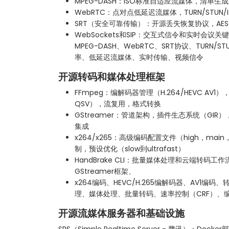
MPEG-DASH：ISO标准自适应流媒体，清单生
WebRTC：点对点低延迟流媒体，TURN/STUN/
SRT（安全可靠传输）：开源丢失恢复协议，AES
WebSockets和SIP：交互式信令和实时会议关
MPEG-DASH、WebRTC、SRT协议、TURN/
率、低延迟流媒体、实时传输、视频信令
开源转码和媒体处理框架
FFmpeg：编解码器管理（H.264/HEVC AV
QSV），流复用，格式转换
GStreamer：管道架构，插件生态系统（GIR
集成
x264/x265：高级编码配置文件（high，main，m
制，预设优化（slow到ultrafast）
HandBrake CLI：批量媒体处理和云端转码工
GStreamer框架、
x264编码、HEVC/H.265编解码器、AV1
理、媒体处理、批量转码、速率控制（CRF）、
开源流媒体服务器和基础设施
SRS（Simple Realtime Server - 腾讯）：Dock