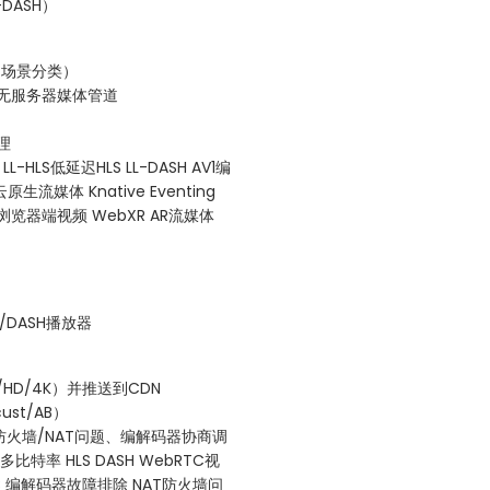
DASH）
V的场景分类）
g用于无服务器媒体管道
理
HLS低延迟HLS LL-DASH AV1编
生流媒体 Knative Eventing
 浏览器端视频 WebXR AR流媒体
S/DASH播放器
HD/4K）并推送到CDN
st/AB）
火墙/NAT问题、编解码器协商调
多比特率 HLS DASH WebRTC视
t AB 编解码器故障排除 NAT防火墙问