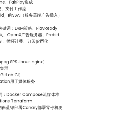
e、FairPlay集成
费、支付工作流
id）的SSAI（服务器端广告插入）
：DRM策略、PlayReady
插入、OpenX广告服务器、Prebid
制、循环计费、订阅货币化
 SRS Janus nginx）
器集群
itLab CI）
mation用于媒体服务
Docker Compose流媒体堆
ons Terraform
负载均衡蓝绿部署Canary部署零停机更