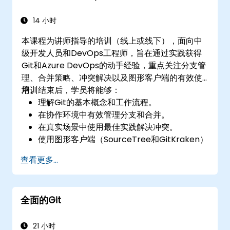
14 小时
本课程为讲师指导的培训（线上或线下），面向中
级开发人员和DevOps工程师，旨在通过实践获得
Git和Azure DevOps的动手经验，重点关注分支管
理、合并策略、冲突解决以及图形客户端的有效使
用。
培训结束后，学员将能够：
理解Git的基本概念和工作流程。
在协作环境中有效管理分支和合并。
在真实场景中使用最佳实践解决冲突。
使用图形客户端（SourceTree和GitKraken）
进行Git管理。
查看更多...
通过控制台和图形界面执行实际的Git操作。
在Azure DevOps中使用Git进行仓库集成和版
本控制。
全面的Git
21 小时