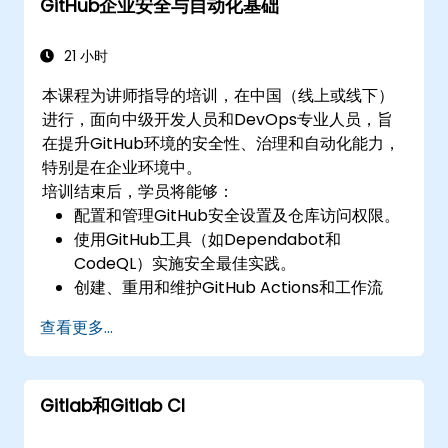
GitHub企业安全与自动化基础
GitHub 核心组件。
基于 Git 执行版本控制功能，并利用 GitHub
的 bash 环境。
21 小时
创建仓库分支以协助团队解决项目缺陷。
本课程为讲师指导的培训，在中国（线上或线下）
掌握并熟悉 Git 和 GitHub 的结构，提升编程
进行，面向中级开发人员和DevOps专业人员，旨
实践能力。
在提升GitHub环境的安全性、治理和自动化能力，
特别是在企业环境中。
培训结束后，学员将能够：
配置和管理GitHub安全设置及仓库访问权限。
使用GitHub工具（如Dependabot和
CodeQL）实施安全最佳实践。
创建、重用和维护GitHub Actions和工作流
程。
查看更多...
监控和审计活动，确保合规性和治理。
Gitlab和Gitlab CI