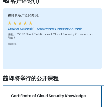
客户评论(1)
讲师具备广泛的知识。
Marcin Szklarski - Santander Consumer Bank
课程 - CCSK Plus (Certificate of Cloud Security Knowledge -
Plus)
机器翻译
即将举行的公开课程
Certificate of Cloud Security Knowledge