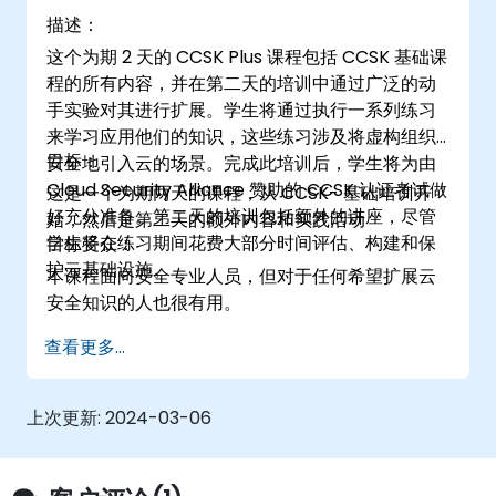
描述：
这个为期 2 天的 CCSK Plus 课程包括 CCSK 基础课
程的所有内容，并在第二天的培训中通过广泛的动
手实验对其进行扩展。学生将通过执行一系列练习
来学习应用他们的知识，这些练习涉及将虚构组织
目标：
安全地引入云的场景。完成此培训后，学生将为由
Cloud Security Alliance 赞助的 CCSK 认证考试做
这是一个为期两天的课程，从 CCSK- 基础培训开
好充分准备。第二天的培训包括额外的讲座，尽管
始，然后是第二天的额外内容和实践活动
学生将在练习期间花费大部分时间评估、构建和保
目标受众：
护云基础设施。
本课程面向安全专业人员，但对于任何希望扩展云
安全知识的人也很有用。
查看更多...
上次更新:
2024-03-06