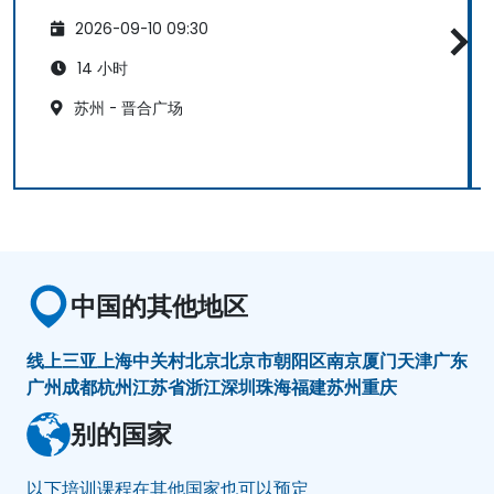
2026-09-10 09:30
14 小时
苏州 - 晋合广场
中国的其他地区
线上
三亚
上海
中关村
北京
北京市朝阳区
南京
厦门
天津
广东
广州
成都
杭州
江苏省
浙江
深圳
珠海
福建
苏州
重庆
别的国家
以下培训课程在其他国家也可以预定