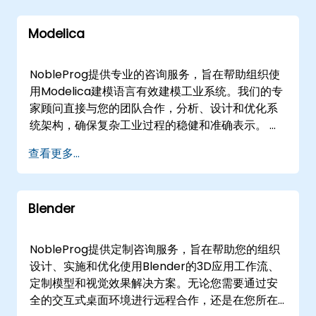
场进行线下咨询，或通过安全的交互式远程桌面环
境进行全球协作。我们还提供在我们的专用企业中
Modelica
心进行这些战略会议的选项。 与NobleProg合作，
加速您的工程能力并简化建模流程。
NobleProg提供专业的咨询服务，旨在帮助组织使
用Modelica建模语言有效建模工业系统。我们的专
家顾问直接与您的团队合作，分析、设计和优化系
统架构，确保复杂工业过程的稳健和准确表示。 我
们通过灵活的参与模式提供这些解决方案，以适应
查看更多...
您的运营需求。我们的远程咨询会议利用交互式的
远程桌面技术，提供实时指导和协作解决问题，无
论您身在何处。此外，我们还提供在的客户场所或
Blender
NobleProg在的专门企业中心进行的线下咨询服
务，促进深入研讨会和在您特定环境中的实际实施
支持。 与NobleProg合作，加速您的工业建模能
NobleProg提供定制咨询服务，旨在帮助您的组织
力，并推动运营中的可衡量效率提升。
设计、实施和优化使用Blender的3D应用工作流、
定制模型和视觉效果解决方案。无论您需要通过安
全的交互式桌面环境进行远程合作，还是在您所在