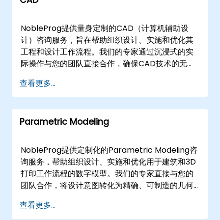
CAD
NobleProg提供量身定制的CAD（计算机辅助设
计）咨询服务，旨在帮助组织设计、实施和优化其
工程和设计工作流程。我们的专家通过沉浸式的实
际操作与您的团队直接合作，确保CAD技术的无缝
采用和最大效率。 这些咨询服务可以以线上或线下
查看更多...
的形式进行。线上咨询通过安全的交互式远程桌面
环境进行，允许实时协作，无论物理位置如何。线
下咨询可以在的客户场所或NobleProg在的企业咨
Parametric Modeling
询中心进行。 NobleProg——您的本地CAD解决方
案咨询合作伙伴。
NobleProg提供定制化的Parametric Modeling咨
询服务，帮助组织设计、实施和优化用于建筑和3D
打印工作流程的数字模型。我们的专家直接与您的
团队合作，将设计意图转化为精确、可制造的几何
形状，确保您的项目从一开始就准备好用于生产或
查看更多...
增材制造。 我们的合作模式灵活，可以在的客户现