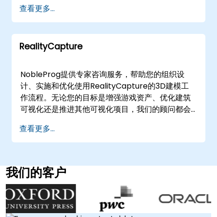
设施或我们的企业中心进行现场部署，我们的专家
查看更多...
都会直接与您的团队合作，加速Blender在项目中
的采用并最大化其效用。 作为您专属的本地咨询合
作伙伴，我们提供战略指导和实践实施支持，确保
RealityCapture
您的3D能力可扩展并与业务目标保持一致。
NobleProg提供专家咨询服务，帮助您的组织设
计、实施和优化使用RealityCapture的3D建模工
作流程。无论您的目标是增强游戏资产、优化建筑
可视化还是推进其他可视化项目，我们的顾问都会
指导您实际应用RealityCapture，以交付生产就绪
查看更多...
的结果。 我们的参与模式灵活，以满足您的运营需
求。我们提供通过交互式远程桌面环境进行的远程
实时咨询会议，让您的团队在专家指导下直接在软
件中工作。或者，我们提供线下实时支持，我们的
我们的客户
顾问会访问您所在的地点或在NobleProg企业中心
与您会面，以促进实际操作的实施和优化。
NobleProg -- 您的本地咨询合作伙伴。