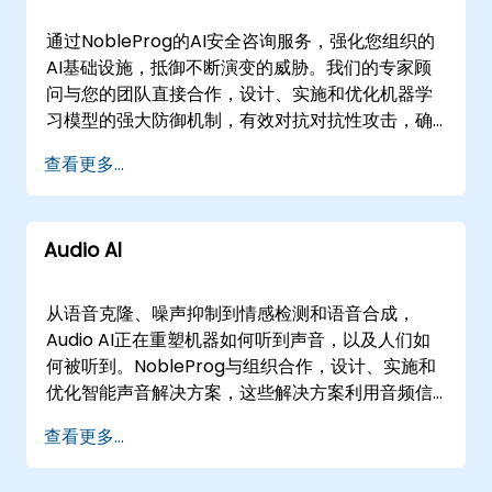
您的本地咨询合作伙伴
通过NobleProg的AI安全咨询服务，强化您组织的
AI基础设施，抵御不断演变的威胁。我们的专家顾
问与您的团队直接合作，设计、实施和优化机器学
习模型的强大防御机制，有效对抗对抗性攻击，确
保构建可信、有弹性的AI系统。 我们根据您的具体
查看更多...
操作需求定制服务，提供灵活的交付模式，包括通
过安全远程桌面的远程会话，或在的您设施进行的
现场咨询。我们的顾问将真实案例直接引入您的环
Audio AI
境，确保解决方案与您的业务目标一致。 现场服务
可在的您指定地点进行，或在的NobleProg企业中
心进行。我们的专业知识涵盖Secure AI、ML
从语音克隆、噪声抑制到情感检测和语音合成，
Security和Adversarial Machine Learning的全范
Audio AI正在重塑机器如何听到声音，以及人们如
围，帮助您自信应对复杂的安全挑战。 NobleProg
何被听到。NobleProg与组织合作，设计、实施和
——您的本地AI安全战略咨询合作伙伴。
优化智能声音解决方案，这些解决方案利用音频信
号处理、深度学习架构和实时语音交互系统。 我们
查看更多...
的咨询服务旨在解决现实世界的挑战，如回声消
除、语音检测和音频合成。我们通过沉浸式的实践