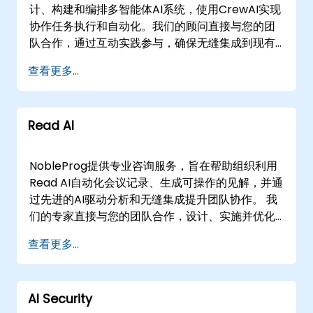
计、构建和编排多智能体AI系统，使用CrewAI实现
协作任务执行和自动化。我们的顾问直接与您的团
队合作，通过互动实践参与，确保无缝集成到现有
工作流程中。 这些咨询项目可提供远程或线下实
查看更多...
施。我们的远程咨询使用安全的交互式远程桌面环
境，让专家可以从任何地方指导您的团队。如需现
场支持，我们的顾问可直接部署到您所在设施或使
Read AI
用我们专门的企业咨询中心。 NobleProg -- 您的
本地咨询合作伙伴
NobleProg提供专业咨询服务，旨在帮助组织利用
Read AI自动化会议记录、生成可操作的见解，并通
过先进的AI驱动分析和无缝集成提升团队协作。 我
们的专家直接与您的团队合作，设计、实施并优化
适合您特定运营需求的Read AI解决方案。无论您需
查看更多...
要远程支持还是现场协助，我们的顾问都会提供实
际操作的实施指导和战略优化。远程服务通过安全
的交互式远程桌面环境进行，现场服务可在您的所
AI Security
在地或NobleProg企业中心提供。 NobleProg——