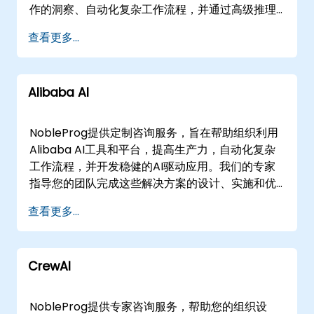
作的洞察、自动化复杂工作流程，并通过高级推理
和实时数据分析增强决策能力。 无论您需要在的设
查看更多...
施中进行现场集成支持，还是通过安全交互会议提
供远程咨询，我们的团队都能提供无缝体验。我们
根据您的具体操作需求调整方法，确保AI能力的顺
Alibaba AI
利部署和优化。 NobleProg——您的本地咨询合作
伙伴。
NobleProg提供定制咨询服务，旨在帮助组织利用
Alibaba AI工具和平台，提高生产力，自动化复杂
工作流程，并开发稳健的AI驱动应用。我们的专家
指导您的团队完成这些解决方案的设计、实施和优
化，确保与现有基础设施无缝集成。 我们的参与模
查看更多...
式灵活，可通过交互式远程桌面环境进行远程咨
询，或提供线下咨询。线下咨询可以在的客户场所
或NobleProg在的企业中心进行。 NobleProg –
CrewAI
您的本地咨询合作伙伴。
NobleProg提供专家咨询服务，帮助您的组织设