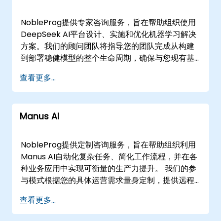
地或我们的企业中心进行。 无论您是希望扩展现有
能力，还是从头构建新的AI驱动工作流，
NobleProg提供专家咨询服务，旨在帮助组织使用
NobleProg都作为您的本地合作伙伴，通过先进的
DeepSeek AI平台设计、实施和优化机器学习解决
多模态AI实施推动切实的业务成果。
方案。我们的顾问团队将指导您的团队完成从构建
到部署稳健模型的整个生命周期，确保与您现有基
础设施的无缝集成。 我们以灵活的形式提供这些战
查看更多...
略服务，以满足您的运营需求。我们的远程咨询服
务利用安全的交互式远程桌面环境，促进实时协作
和解决方案架构。此外，我们还可以在的客户场所
Manus AI
或的NobleProg企业创新中心提供现场咨询服务。
NobleProg——您在AI实施中的战略合作伙伴。
NobleProg提供定制咨询服务，旨在帮助组织利用
Manus AI自动化复杂任务、简化工作流程，并在各
种业务应用中实现可衡量的生产力提升。 我们的参
与模式根据您的具体运营需求量身定制，提供远程
咨询会议或线下战略实施。远程参与利用安全的交
查看更多...
互式远程桌面环境，促进实时分析和解决方案设
计。如需现场支持，我们的顾问可以直接部署到您