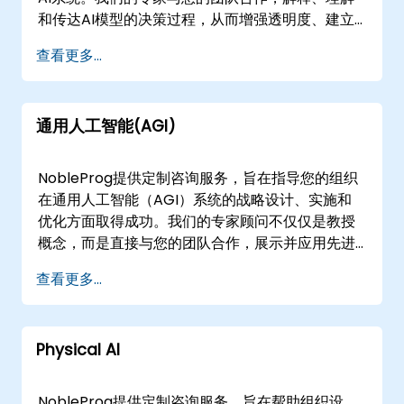
和传达AI模型的决策过程，从而增强透明度、建立
信任，并确保您的AI计划符合法规要求。 这些咨询
查看更多...
服务可作为远程会议或线下服务提供。远程服务通
过安全、交互式的远程桌面环境进行，无论您的团
队身处何地，都能直接与我们的顾问互动。线下服
通用人工智能(AGI)
务可在的客户场所或NobleProg在的企业设施中执
行，确保在您的特定操作环境中进行协作。
NobleProg——您的本地咨询合作伙伴。
NobleProg提供定制咨询服务，旨在指导您的组织
在通用人工智能（AGI）系统的战略设计、实施和
优化方面取得成功。我们的专家顾问不仅仅是教授
概念，而是直接与您的团队合作，展示并应用先进
的机器学习算法和神经网络架构，帮助开发能够执
查看更多...
行多种任务并具备类人认知能力的AI解决方案。 我
们的合作模式灵活，可根据您的运营需求选择远程
或线下协作。远程咨询通过交互式、安全的远程桌
Physical AI
面环境进行，能够实时提供指导和解决方案部署。
对于线下合作，我们的顾问可以直接在您的办公地
点工作，或利用NobleProg在的专用企业设施，开
NobleProg提供定制咨询服务，旨在帮助组织设