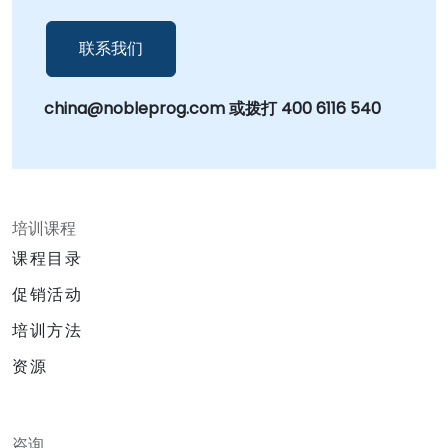
先编码平台还是 Antigravity IDE，我们的服务都能
帮助您的组织将工程团队从逐行编码提升到战略编
联系我们
排。我们使您能够部署和监督智能代理，独立构
建、测试和迭代代码，从而在整个软件生命周期中
china@nobleprog.com 或拨打 400 6116 540
推动效率和创新。 NobleProg —— 您的本地咨询合
作伙伴。
培训课程
课程目录
促销活动
培训方法
资源
咨询