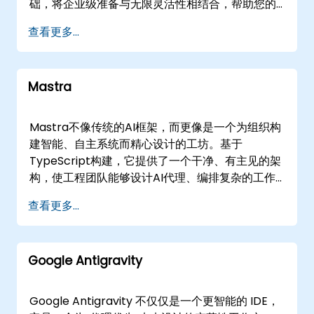
础，将企业级准备与无限灵活性相结合，帮助您的
空间，在模拟您具体实际业务挑战的场景中实验
组织从理论概念迈向稳健的生产级部署。 我们的专
查看更多...
Google AI技术，确保每个实施都符合您的运营需
家顾问通过沉浸式、基于实际场景的定制化方案，
求。 作为Google人工智能平台解决方案的顶级提
引导您全面了解AgentCore的功能——从运行时和
供商，NobleProg将企业与机器学习和生成式AI的
内存到网关和可观察性。无论您的团队需要远程参
最新进展联系起来。我们赋能您的领导层和技术团
Mastra
与还是线下研讨会，我们都能提供必要的环境和专
队，利用全球最具影响力的技术领导者之一的创
业知识，将复杂的工具、身份、内存和网关工作流
新，将潜力转化为切实的业务价值。 NobleProg —
直接映射到您的企业系统中。 远程参与让您的开发
Mastra不像传统的AI框架，而更像是一个为组织构
您的本地咨询合作伙伴
人员和架构师通过我们的交互式远程桌面进入实时
建智能、自主系统而精心设计的工坊。基于
环境，在经验丰富的专家指导下，实时演示和实施
TypeScript构建，它提供了一个干净、有主见的架
AgentCore的功能。对于在或指定NobleProg中心
构，使工程团队能够设计AI代理、编排复杂的工作
进行的线下参与，我们为您提供了一个定制的实验
流，并在没有遗留胶水代码摩擦的情况下集成数据
查看更多...
空间，确保您的团队能够在其基础设施背景下有效
流。我们帮助企业利用这种结构化环境，将业务逻
设计和优化其代理系统。 该服务也被称为AWS
辑转化为可靠、可扩展的自主行为，确保AI自动化
AgentCore，我们的咨询路径连接了从原型到生产
满足企业级工程的严谨性。 我们的咨询服务旨在引
的关键转变。我们为您的技术领导者提供了构建弹
Google Antigravity
导您的组织深入了解Mastra引人注目的架构细节。
性、上下文感知和工具支持的代理系统所需的战略
我们与您的团队合作，实施模块化代理模式，定义
洞察和架构模式。我们的重点是消除基础设施的摩
工作流原语，并建立鼓励扩展的集成层。我们的重
Google Antigravity 不仅仅是一个更智能的 IDE，
擦，让您的组织能够大规模实现智能创造力。
点是从理论演示中走出，确保您的多步推理管道是