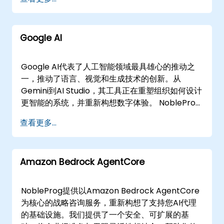
和优化由微软强大平台支持的现实世界AI解决方
案。无论您的目标是通过Azure OpenAI部署多模
态代理，使用Speech Services构建高级语音
Google AI
apps，还是利用Cognitive Services和Azure
Machine Learning自动化复杂的决策过程，我们都
提供战略指导和技术执行，助您成功。 我们提供灵
Google AI代表了人工智能领域最具雄心的推动之
活的参与模式，根据您的运营需求定制。我们的顾
一，推动了语言、视觉和生成技术的创新。从
问可以通过安全的互动环境远程工作，或在您的所
Gemini到AI Studio，其工具正在重塑组织如何设计
在地或NobleProg设施提供线下支持。这些参与模
更智能的系统，并重新构想数字体验。 NobleProg
拟大规模的关键任务AI管道，确保您的架构稳健、
提供战略咨询服务，指导您的组织直接利用Google
查看更多...
安全并准备好投入生产。 这门咨询课程也被称为
的AI生态系统。与传统的教学不同，我们的专家顾
Microsoft Azure AI、Azure Cognitive Services
问与您的团队并肩工作，设计解决方案，构建功能
或Azure OpenAI，它帮助组织架构、部署和管理
原型，并将智能服务无缝集成到关键业务工作流程
智能应用，确保其安全、负责任并以云速度运行。
Amazon Bedrock AgentCore
中。 我们的远程咨询项目使用共享的交互式环境，
我们超越理论，提供可操作的策略，将AI能力与您
可通过远程桌面访问。这种设置支持实时协作，代
的具体业务目标对齐。 NobleProg——您的本地咨
码、数据和战略讨论无缝流动，使您的团队能够在
NobleProg提供以Amazon Bedrock AgentCore
询合作伙伴
行业专家的直接指导下执行复杂的AI项目。 对于更
为核心的战略咨询服务，重新构想了支持您AI代理
倾向于线下协作的组织，我们的顾问可以在的客户
的基础设施。我们提供了一个安全、可扩展的基
场所或NobleProg设施中工作。这些课程提供专用