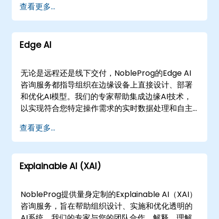
查看更多...
基础架构无缝集成。培训与支持： 为您的团队提供
开发和部署。 我们以多种身份与各种规模的公司合
有效利用 AI 的技能和知识。拥抱 AI 的未来。立即
作： 战略 AI 路线图： 帮助企业定义其 AI 目标，确
联系我们，了解生成式 AI 如何改变您的业务。
定潜在用例，并创建 AI 实施路线图。数据策略： 协
Edge AI
助 AI 模型的数据收集、清理和准备。模型开发： 构
建、训练和优化针对特定业务需求定制的 AI 模型。
AI 基础设施： 帮助组织为 AI 项目设置必要的 IT 基
无论是远程还是线下交付，NobleProg的Edge AI
础设施。合乎道德的 AI： 确保 AI 项目符合道德准
咨询服务都指导组织在边缘设备上直接设计、部署
则和法规。 NobleProg 的 AI 工程专家顾问可以帮
和优化AI模型。我们的专家帮助集成边缘AI技术，
助您的公司弥合 AI 潜力与实际业务应用之间的差
以实现符合您特定操作需求的实时数据处理和自主
距。他们可以 提供必要的专业知识和支持，帮助组
决策能力。 我们的咨询服务提供“远程咨询”或“线下
查看更多...
织利用人工智能的力量并实现其战略目标。
咨询”两种形式。远程咨询通过安全的交互式远程桌
面环境进行，使我们的专家能够与您的团队一起从
任何地点设计和优化解决方案。线下咨询可以直接
Explainable AI (XAI)
在您所在地或NobleProg的企业咨询中心进行，提
供现场战略支持和实施协助。 NobleProg——您的
本地咨询合作伙伴
NobleProg提供量身定制的Explainable AI（XAI）
咨询服务，旨在帮助组织设计、实施和优化透明的
AI系统。我们的专家与您的团队合作，解释、理解