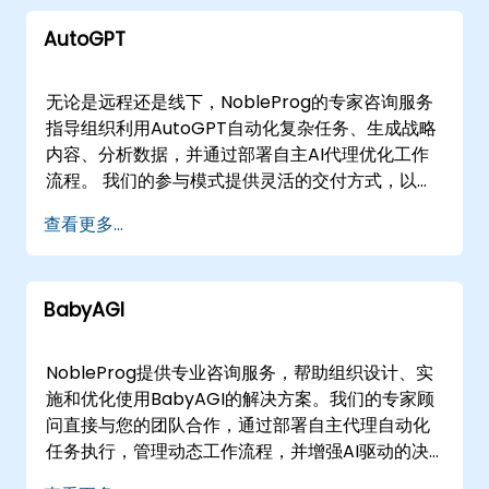
在的设施，或从NobleProg在的专门咨询中心进行
AutoGPT
操作。 与NobleProg合作，通过专家指导改造您的
业务流程，确保您的AI驱动计划成功设计、部署和
优化。
无论是远程还是线下，NobleProg的专家咨询服务
指导组织利用AutoGPT自动化复杂任务、生成战略
内容、分析数据，并通过部署自主AI代理优化工作
流程。 我们的参与模式提供灵活的交付方式，以满
足您的运营需求。远程咨询会议通过交互式、安全
查看更多...
的远程桌面环境进行，实现实时指导和解决方案设
计。或者，我们提供在您设施的现场咨询服务，或
利用我们在的企业中心促进专注的研讨会和实施规
BabyAGI
划。 NobleProg -- 您的本地咨询合作伙伴。
NobleProg提供专业咨询服务，帮助组织设计、实
施和优化使用BabyAGI的解决方案。我们的专家顾
问直接与您的团队合作，通过部署自主代理自动化
任务执行，管理动态工作流程，并增强AI驱动的决
策能力。 这些参与模式可提供线下或远程实时会