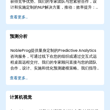
获得竞争优势。我们的专家团队与您紧密合作，设
计和实施定制的NLP解决方案，推动：效率提升：
简化工作流程，自动化重复任务。可操作的见解：
查看更多...
从文本源中提取有价值的数据，为战略决策提供信
息。卓越的客户体验：个性化互动，提高满意
度。 我们提供：需求评估与策略：确定与您的独特
预测分析
目标最相关的NLP应用。定制NLP开发：构建针对您
特定挑战的定制模型和数据管道。无缝集成：将
NLP无缝集成到您现有系统中，以实现最佳性能。
NobleProg提供量身定制的Predictive Analytics
持续改进：监控和优化您的NLP解决方案，确保持
咨询服务，可通过线下在您的组织或通过交互式远
续价值。知识转移：通过培训和全面文档，赋能您
程桌面远程交付。我们的专家顾问直接与您的团队
的团队。 满足您的需求：客户支持自动化：部署聊
合作，设计、实施和优化预测建模策略。我们指导
天机器人和虚拟助手，提高效率和满意度。情感分
您选择并利用合适的工具构建稳健的预测模型，使
查看更多...
析：从客户反馈和社交媒体数据中获取有价值的见
您能够分析大规模数据集，并基于经验数据准确预
解。智能内容管理：自动化内容分类、标记和摘
测未来事件。 这些咨询合作可作为远程会议或线下
要。轻松市场调研：从大数据集中提取见解，为决
协作进行。线下咨询可在的客户场所或NobleProg
策提供信息。轻松翻译服务：通过机器翻译解决方
计算机视觉
在的企业中心进行，确保与您现有的工作流程和数
案克服语言障碍。 与NobleProg合作，释放NLP为
据基础设施无缝集成。 NobleProg——您的本地咨
您的业务带来的力量。立即联系我们，讨论您的具
询合作伙伴