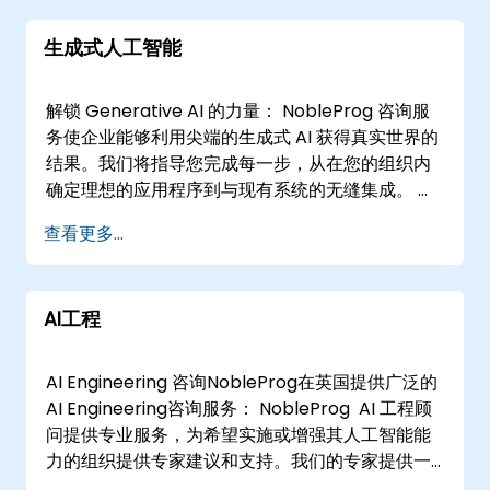
3 代表了我们在生成完全符合您提供的文本的图像
微调，适用于对话场景，使其在基于聊天的应用中
能力上的重大飞跃。 Sora 从文本创建视频 Sora 是
生成式人工智能
表现出色。 如果您需要支持来增强当前或未来的
一种 AI 模型，可以根据文本指令创建逼真且富有想
ChatGPT驱动项目，NobleProg ChatGPT咨询服
象力的场景。 AI 会取代顾问吗？ 我们的“人类”顾问
务可以为您提供帮助。 我们的合作方式 我们与各种
解锁 Generative AI 的力量： NobleProg 咨询服
带来了由多年经验和个人判断形成的创造力与战略
规模的公司合作，提供多种服务： 按需解决方案架
务使企业能够利用尖端的生成式 AI 获得真实世界的
洞察力，这是 AI 目前无法复制的。让 NobleProg
构师：审查您的问题并提供下一步行动的指导 项目
结果。我们将指导您完成每一步，从在您的组织内
的顾问帮助您赋能您的团队！
模式：我们共同确定项目主题、时长和固定成本，
确定理想的应用程序到与现有系统的无缝集成。 好
并部署NobleProg团队交付商定的范围 人员扩充：
处：最大化影响： NobleProg 可以根据您的独特挑
查看更多...
通过NobleProg专家提升您的团队能力，确保他们
战制作定制的生成式 AI 模型，从而推动有针对性的
能够迅速上手。
成功。优化流程： 自动执行日常任务并简化工作流
程，以释放宝贵的资源。数据驱动的决策： 利用 AI
AI工程
分析大量数据并获得可操作的见解。提高效率： 提
高工作效率，更快地实现业务目标。 我们的服务：
战略与规划： 定义您的 AI 路线图，确定用例，并制
AI Engineering 咨询NobleProg在英国提供广泛的
定明确的实施计划。技术选择： 评估 AI 工具和技
AI Engineering咨询服务： NobleProg AI 工程顾
术，找到最适合您需求的工具和技术。数据与建
问提供专业服务，为希望实施或增强其人工智能能
模： 分析您的数据并构建强大的模型，以获得准确
力的组织提供专家建议和支持。我们的专家提供一
的预测和见解。实施与整合： 将 AI 解决方案与现有
系列服务，从战略规划和技术选择到人工智能模型