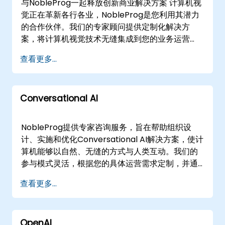
与NobleProg一起释放创新商业解决方案 计算机视
体需求。
觉正在革新各行各业，NobleProg是您利用其潜力
的合作伙伴。我们的专家顾问提供定制化解决方
案，将计算机视觉技术无缝集成到您的业务运营
中。 我们提供的服务：战略评估与路线图制定定制
查看更多...
化计算机视觉解决方案设计与开发无缝集成与优化
全面培训与支持 关键专业领域：图像与视频分析增
强现实与虚拟现实工业自动化医疗保健零售与电子
Conversational AI
商务安全与监控 NobleProg的优势：提高效率与生
产力提升准确性与质量通过自动化降低成本通过创
新获得竞争优势数据驱动的战略决策洞察 为什么选
NobleProg提供专家咨询服务，旨在帮助组织设
择NobleProg：经过验证的专业知识与行业经验成
计、实施和优化Conversational AI解决方案，使计
功的业绩记录与客户评价尖端技术与方法论定制化
算机能够以自然、无缝的方式与人类互动。我们的
解决方案以满足您的独特需求专门的支持与维护 让
参与模式灵活，根据您的具体运营需求定制，并通
NobleProg成为您释放计算机视觉潜力的合作伙
过安全的远程桌面环境进行沉浸式远程咨询，或作
查看更多...
伴。立即联系我们，讨论您的项目。
为现场咨询会议提供。 我们的顾问直接与您的团队
合作，有效部署这些技术，无论是在的客户现场操
作，还是在我们的专用企业咨询中心。通过专注于
OpenAI
实际应用和战略整合而非理论指导，我们帮助您的