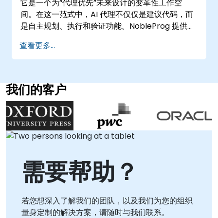
它是一个为“代理优先”未来设计的变革性工作空
NobleProg——您企业级AI解决方案的本地咨询合
可预测的、稳健的，并具备生产就绪性。我们协助
间。在这一范式中，AI 代理不仅仅是建议代码，而
作伙伴
优化数据编排策略，使AI解决方案能够在现实业务
是自主规划、执行和验证功能。NobleProg 提供专
场景中发挥所需的可靠性。 NobleProg提供灵活的
业咨询服务，帮助您的组织利用这一能力，超越传
查看更多...
参与模式，以满足您的运营需求。我们可以通过交
统开发模式，进入一个复杂任务被委托给多个智能
互式远程桌面环境促进远程实施工作坊，让您的分
代理的战略框架。 我们的咨询项目指导您的团队在
布式团队从任何地点协作解决基于实际场景的问
编辑器、终端和浏览器之间编排复杂的工作流。我
题。或者，我们可以在您的场所或我们的地设施提
们专注于建立以高保真工件而不是不透明日志为中
我们的客户
供现场咨询，使您的员工能够在共享的物理空间中
心的稳健控制机制，确保您的领导层对自主过程保
共同应对特定挑战，加速技术采用。 Mastra常被
持全面可见性和控制权。 通过我们的远程桌面咨询
认为是首屈一指的TypeScript原生AI代理框架，正
模式，我们将您的技术领导者直接引入 Antigravity
迅速成为寻求结构而不失灵活性的组织的战略选
环境。这种互动方式促进您的开发者与 AI 代理之间
择。NobleProg在此帮助您驾驭这项技术，确保您
的实时协作，使您能够审查和优化生成的“工件”——
的AI计划建立在现代工程卓越的基础之上。
包括详细的任务列表、实施计划和浏览器录制内容
需要帮助？
——并根据您的具体组织目标进行调整。 在 的现场
咨询中，NobleProg 顾问在您的场所或我们的企业
中心与您的团队并肩工作。这些会议旨在促进任务
若您想深入了解我们的团队，以及我们为您的组织
控制式多代理协调，优化反馈循环，并构建可扩展
量身定制的解决方案，请随时与我们联系。
的自主开发管道。无论是被称为 Google 的代理优