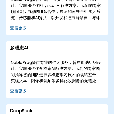
展实践研讨会和战略规划会议。 NobleProg——您
计、实施和优化Physical AI解决方案。我们的专家
的本地咨询合作伙伴
顾问直接与您的团队合作，展示如何整合机器人系
统、传感器和AI算法，以开发和控制能够自主与环
境互动的Physical AI代理。 我们通过灵活的模式提
查看更多...
供这些咨询服务，以适应您的运营需求。我们的远
程咨询会话使用安全的交互式远程桌面技术，以促
进实时协作和解决方案架构。或者，我们提供在您
多模态AI
所在地或我们企业中心进行的线下咨询服务。
NobleProg -- 您的本地Physical AI创新咨询合作
伙伴。
NobleProg提供专业的咨询服务，旨在帮助组织设
计、实施和优化多模态AI解决方案。我们的专家顾
问指导您的团队进行多模态学习技术的战略整合，
实现文本、图像和音频等多样化数据源的无缝处
理，从而显著提升AI模型的性能和准确性。 我们通
查看更多...
过灵活的参与模式，根据您的运营需求提供这些变
革性服务。我们的远程实时咨询会话利用安全的交
互式远程桌面环境，促进实时协作和解决方案的部
DeepSeek
署。或者，我们提供线下实时咨询，直接在您所在