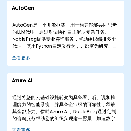
参与提供这些解决方案，无论是通过安全的远程桌
AutoGen
面环境，还是在的现场咨询。我们的专家与您的团
队并肩工作，直接在您的运营环境中排除故障、优
化和扩展您的音频AI能力。 从内部研发实验室到产
AutoGen是一个开源框架，用于构建能够共同思考
品创新团队，的组织从我们灵活的交付模式中受
的LLM代理，通过对话协作自主解决复杂任务。
益。我们可以将顾问直接部署到您的设施中，将这
NobleProg提供专业咨询服务，帮助组织编排多个
些技术整合到您现有的工作流程中，或在我们的专
代理，使用Python自定义行为，并部署为研究、自
门中心进行面对面的合作，这些中心专为声音实验
动化和快速原型设计量身定制的多角色AI系统。 我
查看更多...
和快速原型设计而设计。 也被称为Voice AI、
们的专家顾问直接与您的团队合作，设计、实施和
Intelligent Audio或Speech AI，我们的战略咨询
优化AutoGen解决方案。参与模式包括互动远程桌
服务非常适合开发者、产品团队和研究人员，他们
面会议或在的线下咨询，专注于提示工程、代理工
旨在突破机器听觉的边界。NobleProg提供必要的
Azure AI
作流和工具集成的实践研讨会。 无论您是构建第一
技术专长和实施支持，将音频AI从概念转变为竞争
个代理团队还是扩展复杂的AI管道，我们的顾问都
优势。
可以在您的地点或NobleProg企业设施中工作，确
通过将您的云基础设施转变为具备看、听、说和推
保沉浸式的团队转型。 该咨询服务也被称为
理能力的智能系统，并具备企业级的可靠性，释放
AutoGen Studio或多代理LLM框架，专为开发人
其全部潜力。借助Azure AI，NobleProg通过定制
员、研究人员和创新者领导的组织设计，帮助他们
的咨询服务帮助您的组织实现这一愿景，加速数字
利用生成式AI的下一个前沿领域。 NobleProg——
化转型。 我们的专家与您的团队合作，设计、实施
查看更多...
您的本地咨询合作伙伴。