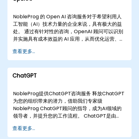
组织自信地扩展和优化AI能力。 NobleProg -- 您
的本地咨询合作伙伴
NobleProg 的 Open AI 咨询服务对于希望利用人
工智能（AI）技术力量的企业来说，具有极大的益
处。 通过有针对性的咨询，OpenAI 顾问可以识别
并实施具有成本效益的 AI 应用，从而优化运营、提
高效率并推动创新。此外，AI 咨询服务还提供了将
查看更多...
AI 工具无缝集成到现有工作流程中的战略路线图，
确保平稳过渡并最大限度地减少干扰。 最终，
NobleProg OpenAI 咨询服务使企业能够充分利用
ChatGPT
AI 的变革潜力，帮助您在日益数据驱动和技术先进
的商业环境中蓬勃发展。 我们在英国提供 OpenAI
咨询服务的成功案例涵盖以下领域： GPT-4 是
NobleProg提供ChatGPT咨询服务 释放ChatGPT
OpenAI 最先进的系统，能够生成更安全、更有用
为您的组织带来的潜力，借助我们专家级
的响应。 GPT-4 比以往更具创造力和协作性。它
NobleProg ChatGPT顾问的指导，成为AI领域的
可以生成、编辑并与用户一起迭代完成创意和技术
领导者，并提升您的工作流程。 ChatGPT是由
写作任务，例如创作歌曲、编写剧本或学习用户的
OpenAI开发的语言模型，基于GPT（生成式预训
查看更多...
写作风格。 DALL·E 3 现代文本到图像系统往往忽略
练变换器）架构。GPT模型旨在根据接收到的输入
某些词语或描述，迫使用户学习提示工程。 DALL·E
生成类似人类的文本。对于ChatGPT，该模型经过