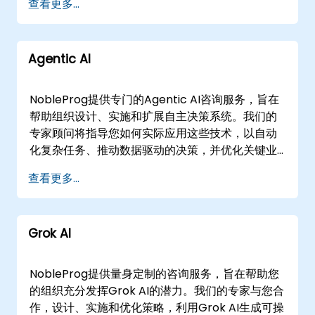
查看更多...
话。远程咨询通过交互式的远程桌面环境进行，确
保无论身处何地都能无缝协作。线下咨询可以在客
户所在地或NobleProg企业设施进行。 NobleProg
Agentic AI
——您的本地咨询合作伙伴
NobleProg提供专门的Agentic AI咨询服务，旨在
帮助组织设计、实施和扩展自主决策系统。我们的
专家顾问将指导您如何实际应用这些技术，以自动
化复杂任务、推动数据驱动的决策，并优化关键业
务流程。 我们根据您的具体操作需求，提供远程或
查看更多...
线下的战略咨询服务。我们的远程服务通过交互式
的远程桌面环境进行，确保跨距离的无缝协作。或
者，我们的线下顾问可以直接在的您组织设施或我
Grok AI
们位于的专用企业咨询中心工作。 NobleProg --
您的Agentic AI实施本地战略合作伙伴。
NobleProg提供量身定制的咨询服务，旨在帮助您
的组织充分发挥Grok AI的潜力。我们的专家与您合
作，设计、实施和优化策略，利用Grok AI生成可操