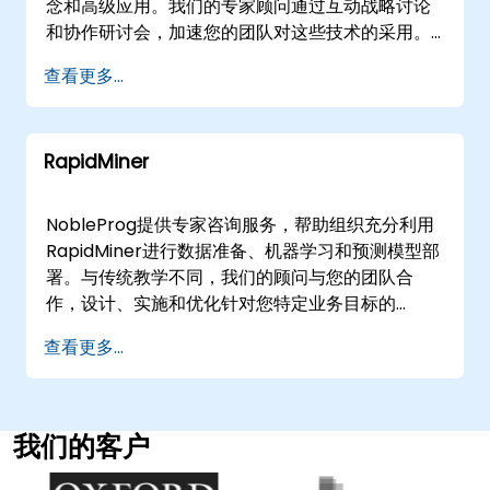
念和高级应用。我们的专家顾问通过互动战略讨论
和协作研讨会，加速您的团队对这些技术的采用。
我们的远程咨询通过安全的交互式远程桌面环境进
查看更多...
行，使您的团队能够从任何地方有效协作。对于线
下咨询，我们的顾问可以直接在的客户设施或我们
在的专用企业中心工作，为深入分析和解决方案设
RapidMiner
计提供定制环境。 NobleProg -- 您的本地咨询合
作伙伴
NobleProg提供专家咨询服务，帮助组织充分利用
RapidMiner进行数据准备、机器学习和预测模型部
署。与传统教学不同，我们的顾问与您的团队合
作，设计、实施和优化针对您特定业务目标的
RapidMiner Studio解决方案。 我们的合作模式灵
查看更多...
活，提供远程或线下协作。远程咨询通过安全的交
互式远程桌面环境进行，我们的专家可以指导您的
团队应对实际场景和解决方案架构，无需出差。对
于线下合作，我们的顾问可以直接在您的设施或
我们的客户
NobleProg公司中心进行操作或举办研讨会。 与
NobleProg合作，加速您的数据战略，并自信地部