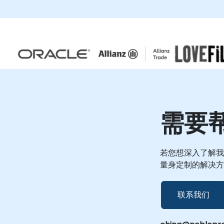
置、工作流程优化和集成策略，无论您身处何地。
对于需要现场参与的咨询，我们的顾问可以直接在
您的所在地或我们的企业设施进行操作。 通过与
NobleProg合作，您将获得一个本地专家网络，致
力于解决您独特的GitLab挑战，并加速您的软件交
付生命周期。 NobleProg -- 您的本地咨询合作伙
伴
需要
若您想深入了解我
量身定制的解决方
联系我们