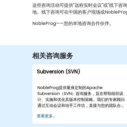
这些咨询活动可提供"远程实时会议"或"线下咨
地。线下咨询可在中国的客户现场或NobleP
NobleProg——您的本地咨询合作伙伴。
相关咨询服务
Subversion (SVN)
NobleProg提供量身定制的Apache
Subversion（SVN）咨询服务，旨在帮助组织设
计、实施和优化其版本控制策略。我们的专家顾问
通过互动会议和动手工作坊，直接与您的团队合
作，建立稳健的工作流程，解决复杂的仓库挑战，
查看更多...
并有效扩展您的开发基础设施。 这些参与模式提供
远程咨询或线下咨询。远程咨询通过交互式远程桌