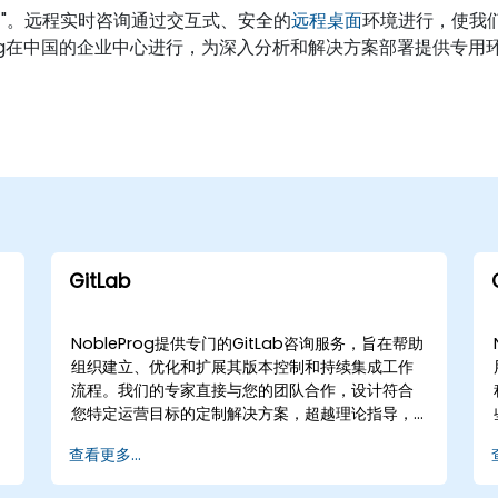
询"。远程实时咨询通过交互式、安全的
远程桌面
环境进行，使我
rog在中国的企业中心进行，为深入分析和解决方案部署提供专用
GitLab
NobleProg提供专门的GitLab咨询服务，旨在帮助
组织建立、优化和扩展其版本控制和持续集成工作
流程。我们的专家直接与您的团队合作，设计符合
您特定运营目标的定制解决方案，超越理论指导，
提供实际实施成果。 我们的咨询服务灵活提供远程
查看更多...
或线下服务。远程咨询通过交互式远程桌面环境进
行，使我们的专家能够实时指导您的团队进行配