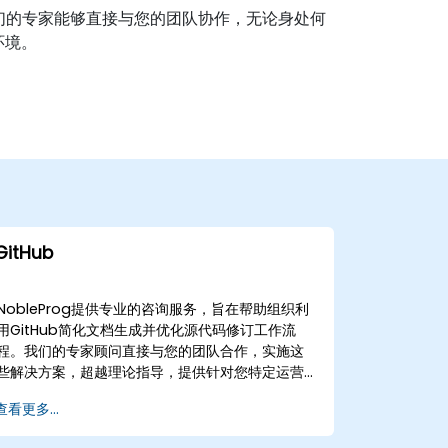
们的专家能够直接与您的团队协作，无论身处何
环境。
GitHub
NobleProg提供专业的咨询服务，旨在帮助组织利
用GitHub简化文档生成并优化源代码修订工作流
程。我们的专家顾问直接与您的团队合作，实施这
些解决方案，超越理论指导，提供针对您特定运营
需求的实用、结果驱动的成果。 我们的参与模式灵
查看更多...
活，可提供远程咨询或线下顾问会议。远程咨询通
过安全的交互式远程桌面会议进行，使我们的顾问