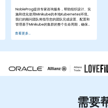
多种服务： 按需解决方案架构师：审查您的问题，
并提供下一步的指导 项目模式：我们共同确定项目
NobleProg提供专家咨询服务，帮助组织设计、实
主题、持续时间和固定成本。我们部署NobleProg
施和优化使用Minikube的本地Kubernetes环境。
团队来交付商定的范围 人员扩充：通过NobleProg
我们的顾问团队将指导您的团队完成设置、配置和
专家增加您的团队能力，他们能够立即投入工作。
管理基于Minikube的集群的整个生命周期，确保为
本地开发和测试奠定坚实基础。 这些服务模式可作
查看更多...
为远程咨询或线下咨询提供。远程咨询通过交互
式、安全的远程桌面环境进行，使您的团队能够直
接与我们的专家合作，无论身处何地。线下咨询可
在您的所在地或NobleProg企业中心进行，提供量
身定制的支持，解决您的特定基础设施挑战。
NobleProg——您的本地咨询合作伙伴。
需要