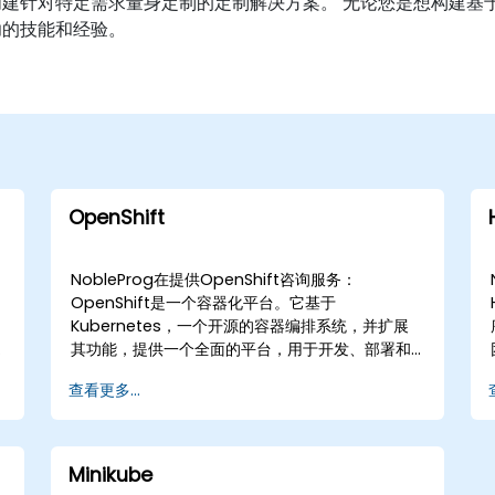
针对特定需求量身定制的定制解决方案。 无论您是想构建基于 Ku
功的技能和经验。
OpenShift
NobleProg在提供OpenShift咨询服务：
容
OpenShift是一个容器化平台。它基于
Kubernetes，一个开源的容器编排系统，并扩展
其功能，提供一个全面的平台，用于开发、部署和
管理容器化应用。 我们的NobleProg专家在提供与
查看更多...
OpenShift所有关键功能相关的咨询服务方面有着
良好的记录，包括： 实施审查和健康检查 容器编排
开发者和DevOps工具 安全性和合规性 多云和混合
云支持 扩展和自动扩展 服务网格集成 操作员框架
Minikube
我们的合作方式 我们与各种规模的公司合作，提供