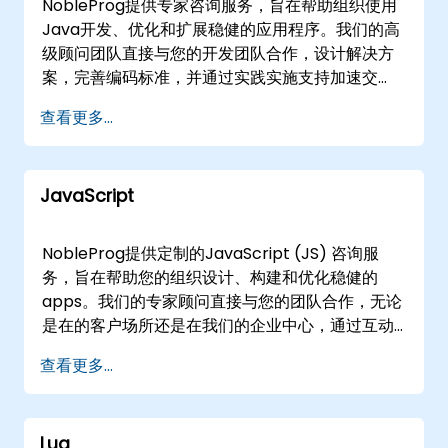
NobleProg提供专家咨询服务，旨在帮助组织使用
Java开发、优化和扩展稳健的应用程序。我们的高
级顾问团队直接与您的开发团队合作，设计解决方
案，完善编码标准，并通过实践实施支持加速交
付。 我们的参与模式灵活，根据您的具体运营需求
查看更多...
和地理要求量身定制。我们提供通过安全、交互式
远程桌面环境进行的远程咨询会议，确保跨分布式
团队的无缝协作。或者，我们提供可以在的客户现
JavaScript
场或我们的专门企业中心直接执行的现场咨询。 通
过利用我们深厚的技术专长，我们指导您的组织完
成Java应用程序开发的整个生命周期，从初始设计
NobleProg提供定制的JavaScript (JS) 咨询服
和原型设计到性能调优和部署策略。 NobleProg -
务，旨在帮助您的组织设计、构建和优化稳健的
- 您的本地咨询合作伙伴
apps。我们的专家顾问直接与您的团队合作，无论
是在的客户场所还是在我们的企业中心，通过互动
的远程合作或现场协作，提供量身定制的解决方
查看更多...
案。 我们通过动手实施的策略，指导您完成整个开
发生命周期，确保您的JavaScript项目具有可扩展
性，并与您的业务目标保持一致。作为您的本地咨
Lua
询合作伙伴，NobleProg提供成功部署和优化定制