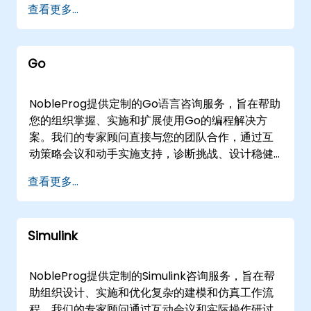
查看更多...
工作流自动化以及金融、银行和保险领域的大数据
应用的Python。 我们的咨询服务还涵盖Python库
和框架在机器学习和深度学习项目中的战略部署。
Go
无论您的目标是从头构建新能力，还是增强现有系
统，我们都提供必要的专家指导，以加速您的转
型。 这些服务可根据您的运营需求灵活提供。我们
NobleProg提供定制的Go语言咨询服务，旨在帮助
的远程咨询服务通过交互式、安全的远程桌面环境
您的组织掌握、实施和扩展使用Go的编程解决方
进行，确保从任何位置都能无缝协作。或者，我们
案。我们的专家顾问直接与您的团队合作，通过互
提供现场咨询服务，派遣专家直接前往您所在地或
动策略会议和动手实施支持，诊断挑战、设计稳健
在我们的企业中心进行会议。 NobleProg -- 您的
的系统并优化性能。 我们的参与模式灵活，提供远
查看更多...
本地咨询合作伙伴。
程咨询或线下咨询服务。远程咨询通过安全的交互
式远程桌面进行，使我们的专家能够直接进入您的
环境，无论您身在何处。对于线下参与，我们的顾
Simulink
问可以在的客户场所本地操作，或在NobleProg的
企业中心进行协作研讨会。 NobleProg -- 您的本
地咨询合作伙伴。
NobleProg提供定制的Simulink咨询服务，旨在帮
助组织设计、实施和优化复杂的建模和仿真工作流
程。我们的专家顾问通过互动会议和实际操作研讨