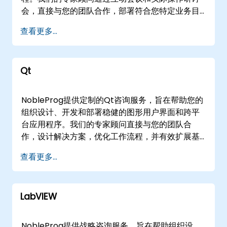
会，直接与您的团队合作，部署符合您特定业务目
标的Simulink解决方案。 这些服务可灵活提供为远
查看更多...
程咨询或线下咨询。远程咨询通过安全的互动远程
桌面环境进行，允许实时协作，不受地点限制。线
下咨询可在的客户设施或我们位于的专用企业咨询
Qt
中心进行。 NobleProg -- 您的本地咨询合作伙伴
NobleProg提供定制的Qt咨询服务，旨在帮助您的
组织设计、开发和部署稳健的图形用户界面和跨平
台应用程序。我们的专家顾问直接与您的团队合
作，设计解决方案，优化工作流程，并有效扩展基
于Qt的举措。 服务可通过交互式安全桌面环境进行
查看更多...
远程咨询，或提供现场咨询服务。我们的现场服务
可在客户所在地或我们专用的公司设施进行。
NobleProg——您的本地咨询合作伙伴
LabVIEW
NobleProg提供战略咨询服务，旨在帮助组织设