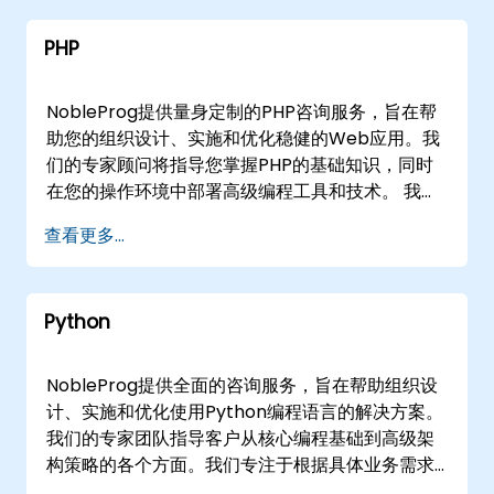
务还涵盖相关技术（如Simulink）的集成，使您的
PHP
组织能够有效建模和模拟复杂系统。 我们通过灵活
的参与模式提供这些咨询服务，以适应您的运营需
求。这包括通过安全的远程桌面进行的交互式远程
NobleProg提供量身定制的PHP咨询服务，旨在帮
咨询会议，或在您所在地或NobleProg企业中心进
助您的组织设计、实施和优化稳健的Web应用。我
行的现场咨询。与NobleProg合作，加速您的技术
们的专家顾问将指导您掌握PHP的基础知识，同时
能力，推动数据驱动的决策。
在您的操作环境中部署高级编程工具和技术。 我们
的参与模式灵活，可以通过交互式远程桌面进行远
查看更多...
程实时咨询，也可以进行线下咨询。线下咨询可以
直接在的客户场所进行，或在的NobleProg企业咨
询中心进行。 无论您是现代化遗留系统还是架构新
Python
解决方案，NobleProg——您的本地咨询合作伙伴
——提供战略专业知识，助您有效扩展PHP能力。
NobleProg提供全面的咨询服务，旨在帮助组织设
计、实施和优化使用Python编程语言的解决方案。
我们的专家团队指导客户从核心编程基础到高级架
构策略的各个方面。我们专注于根据具体业务需求
定制解决方案，包括用于测试自动化、脚本编写、