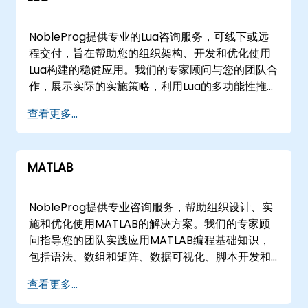
软件解决方案所需的战略专业知识。
NobleProg提供专业的Lua咨询服务，可线下或远
程交付，旨在帮助您的组织架构、开发和优化使用
Lua构建的稳健应用。我们的专家顾问与您的团队合
作，展示实际的实施策略，利用Lua的多功能性推动
从关键系统应用到复杂游戏开发的解决方案。 参与
查看更多...
模式灵活，适应您的运营需求。远程咨询会议通过
安全的交互式远程桌面环境进行，允许实时协作和
实际操作指导，不受地域限制。或者，我们提供线
MATLAB
下咨询，可直接在的客户场所或我们位于的专用企
业中心进行。 NobleProg——您的本地咨询合作伙
伴
NobleProg提供专业咨询服务，帮助组织设计、实
施和优化使用MATLAB的解决方案。我们的专家顾
问指导您的团队实践应用MATLAB编程基础知识，
包括语法、数组和矩阵、数据可视化、脚本开发和
面向对象原则。 除了核心编程外，我们还协助利用
查看更多...
MATLAB的专用工具箱（如Financial Toolbox）进
行高级的财务数据数学和统计分析。我们的咨询服