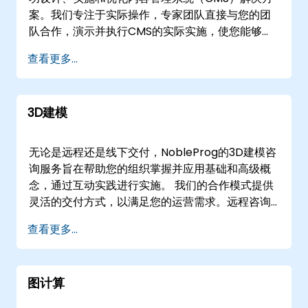
的应用环境。
案。我们专注于实际操作，专家团队直接与您的团
队合作，演示并执行CMS的实际实施，使您能够高
效地创建、修改和管理网站内容。 我们的合作模式
查看更多...
灵活，提供通过交互式远程桌面会话的远程实时协
作，或现场实施支持。对于远程合作，我们使用安
全的环境来指导您的项目。对于现场需求，我们的
3D建模
顾问可以直接部署到的客户现场，或从我们在的企
业咨询中心进行操作。 与NobleProg合作，通过专
家指导的实施和优化，改变您的内容管理策略。
无论是远程还是线下交付，NobleProg的3D建模咨
询服务旨在帮助您的组织掌握并应用基础和高级概
念，通过互动实践进行实施。 我们的合作模式提供
灵活的交付方式，以满足您的运营需求。远程咨询
会议通过安全的交互式远程桌面平台进行，支持实
查看更多...
时协作和解决方案部署，无论您身处何地。或者，
我们的线下咨询可以直接在的客户设施或
NobleProg在的专门企业中心进行。 NobleProg
图计算
——您的3D建模解决方案战略合作伙伴