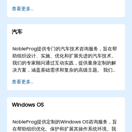
咨询会议提供“远程实时参与”或“线下实时部署”。远
查看更多...
程实时咨询通过交互式、安全的远程桌面环境进
行，支持实时协作和解决方案优化，无论地点如
何。对于现场参与，我们的顾问直接部署到的设
汽车
施，或利用NobleProg在的企业中心，以促进有针
对性的研讨会和策略会议。 NobleProg——您的本
地咨询合作伙伴
NobleProg提供专门的汽车技术咨询服务，旨在帮
助组织设计、实施、优化和扩展先进的汽车技术。
我们的专家顾问通过互动实践，提供量身定制的解
决方案，涵盖基础需求和复杂的高级主题。 我们的
咨询服务提供远程线上会议或线下干预。远程线上
查看更多...
咨询通过交互式远程桌面环境进行，确保无论身处
何地都能安全协作访问您的系统。线下咨询可在的
客户场所或NobleProg在的企业中心进行，为战略
Windows OS
研讨会和解决方案部署提供专用环境。 NobleProg
——您的本地咨询合作伙伴。
NobleProg提供定制的Windows OS咨询服务，旨
在帮助组织优化、保护和扩展其操作系统环境。我