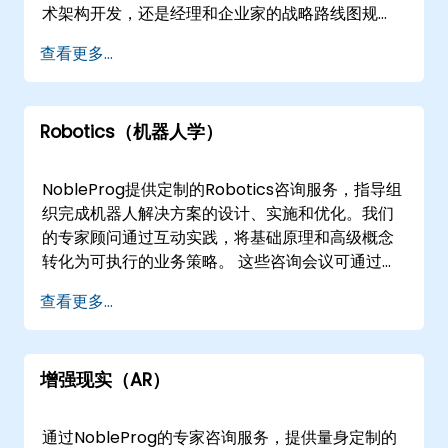
Consultancy 提供全面的服务，使您的组织能够主
术架构开发，还是经理和企业家的战略路线图规
动应对和缓解不断变化的网络安全挑战。
划，我们的专家顾问都会提供互动、动手的指导，
查看更多...
专注于实际应用和商业价值。 我们的参与模式灵
活，以适应您的运营需求。远程实时咨询通过交互
式、安全的远程桌面环境进行，允许从任何位置进
Robotics（机器人学）
行无缝协作。对于更喜欢面对面交流的客户，我们
的顾问可以直接在您所在地或我们的企业咨询中心
进行操作。 NobleProg -- 您的本地咨询合作伙伴
NobleProg提供定制的Robotics咨询服务，指导组
织完成机器人解决方案的设计、实施和优化。我们
的专家顾问通过互动实践，将基础原理和高级概念
转化为可执行的业务策略。 这些咨询会议可通过远
程或线下进行。远程咨询利用安全的交互式远程桌
查看更多...
面环境，提供来自世界各地的专家指导。对于线下
咨询，我们的顾问可在的客户场所或NobleProg在
的企业设施中直接工作，确保针对您的具体操作环
增强现实（AR）
境提供量身定制的方法。 NobleProg -- 您的本地
咨询合作伙伴
通过NobleProg的专家咨询服务，提供量身定制的