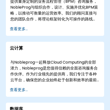
提供量身定制的业务流程管理（BPM）咨询服务，
程： 通过为您的特定业务流程量身定制的AI应用，
们的企业中心举办研讨会，确保将先进的大数据能
NobleProg与组织合作，设计、实施并优化BPM策
简化操作并提高效率。 为什么选择NobleProg进行
力无缝集成到您的运营中。 NobleProg——您的本
略，以推动可衡量的运营效率。我们的顾问直接与
AI咨询？ 专业经验： 我们的团队由在多个AI领域拥
地咨询合作伙伴。
您的团队合作，将理论框架转化为可操作的路线
有丰富知识的资深专家组成。 定制解决方案： 受益
图，利用真实案例研究和实时模拟环境，确保无缝
于为满足您业务独特需求而设计的定制咨询服务。
查看更多...
集成到您现有的工作流程中。 无论您选择在的设施
创新导向： 通过我们在新兴技术和趋势方面的专
进行线下参与，还是在NobleProg在的企业中心进
家，保持在快速发展的AI领域中的领先地位。 全面
行专门会议，我们的专家都提供实际操作指导，帮
支持： 从机器学习到自然语言处理，从计算机视觉
云计算
助您应对BPM采用的复杂性。我们还提供灵活的远
到强化学习，我们涵盖所有AI解决方案。 结果驱
程咨询服务，通过安全的交互式桌面环境交付，确
动： 通过不仅先进且与您的业务目标一致的AI解决
保您的团队无论身处何地都能获得同样高效的支
方案，推动数字化转型。 通过NobleProg提升您的
与Nobleprog一起释放Cloud Computing的全部
持。 NobleProg——您本地卓越流程的咨询合作伙
AI计划，在这里，专业与创新相遇。立即联系我
潜力，Nobleprog是您值得信赖的全面咨询服务合
伴。
们，通过智能和变革性的AI解决方案塑造您的业务
作伙伴。作为行业领先的提供商，我们专注于各种
未来。
云平台，确保您的企业始终处于创新和效率的最前
沿。我们的专家顾问致力于引导您了解错综复杂的
查看更多...
云技术世界，帮助您利用 Amazon Web Services
(AWS)、Azure、Terraform、OpenStack 等的
力量。 Amazon Web Services (AWS)
数据库
Nobleprog 拥有无与伦比的知识和经验，可帮助您