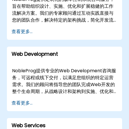
过专业的本地化咨询推动可衡量的成果。
旨在帮助组织设计、实施、优化和扩展稳健的工作
流解决方案。我们的专家顾问通过互动实践直接与
您的团队合作，解决特定的架构挑战，简化开发流
程，并建立代码管理的最佳实践。 我们的咨询服务
查看更多...
以"远程咨询"或"线下咨询"形式提供。远程咨询通过
安全的交互式远程桌面环境进行，使我们的专家能
够实时指导您的团队，无论地点如何。线下咨询可
Web Development
以在您所在地或我们的企业中心进行，确保无缝协
作并立即对您的运营产生影响。 NobleProg -- 您
的本地咨询合作伙伴。
NobleProg提供专业的Web Development咨询服
务，可远程或线下交付，以满足您组织的特定运营
需求。我们的顾问将指导您的团队完成Web开发的
整个生命周期，从战略设计和架构到实施、优化和
扩展。 咨询服务以互动式培训的形式进行，利用先
查看更多...
进的远程桌面技术进行远程交付，确保无论地点如
何都能实现无缝协作。对于现场需求，我们的专家
可以直接部署到的设施或使用NobleProg在的专用
Web Services
企业中心。 与NobleProg合作，加速您的数字化转