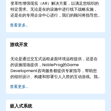
变革性增强现实（AR）解决方案，以满足您组织的
特定需求。无论是在的设施中进行线下战略实施，
还是在的专用企业中心进行，我们的顾问将指导您
完成AR架构的设计、部署和优化。 我们的参与模式
查看更多...
利用互动研讨会和动手原型设计会议——通过安全
的远程桌面环境远程进行，或直接在现场进行——
超越理论概念。我们专注于为您的内部团队提供成
游戏开发
功集成AR技术、解决复杂业务挑战和扩展沉浸式能
力所需的实践专业知识。 与NobleProg合作，加速
您的数字化转型之旅，并在取得可衡量的成果。
无论是通过交互式远程桌面环境远程提供，还是在
的设施现场提供，NobleProg的Game
Development咨询服务都提供专家指导，帮助您
的组织设计、构建和部署引人入胜的互动游戏。我
们的顾问与您的团队合作，利用行业标准的游戏引
查看更多...
擎、编程语言和设计原则，将您的概念从最初的构
思到生产部署转化为完全实现的产品。 这些定制的
咨询参与可以作为虚拟会议或现场研讨会提供，让
嵌入式系统
您选择最适合您运营需求的格式。我们还提供在的