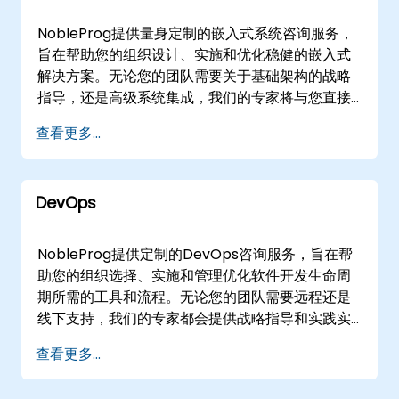
企业中心进行这些战略举措的选项，为专注的开发
和实施提供专用环境。 NobleProg -- 您的本地
NobleProg提供量身定制的嵌入式系统咨询服务，
Game Development解决方案咨询合作伙伴
旨在帮助您的组织设计、实施和优化稳健的嵌入式
解决方案。无论您的团队需要关于基础架构的战略
指导，还是高级系统集成，我们的专家将与您直接
合作，推动实际的、现实世界的结果。 我们的参与
查看更多...
模式灵活，通过线下或远程交付适应您的运营需
求。远程咨询通过安全的、交互式的远程桌面环境
进行，使我们的专家能够实时与您的团队协作。对
DevOps
于现场参与，我们的顾问可以直接部署到的设施
中，或者您可以利用我们在的专用企业创新中心，
以加速您的开发周期。 与NobleProg合作，利用深
NobleProg提供定制的DevOps咨询服务，旨在帮
厚的领域专业知识，提升您的嵌入式系统能力。
助您的组织选择、实施和管理优化软件开发生命周
NobleProg -- 您的本地咨询合作伙伴
期所需的工具和流程。无论您的团队需要远程还是
线下支持，我们的专家都会提供战略指导和实践实
施帮助，确保顺利采用。 远程服务通过安全的交互
查看更多...
式会话进行，使我们的顾问能够直接在您的环境中
工作。线下咨询可在客户所在地或NobleProg的专