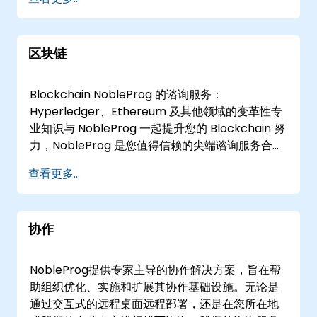
NobleProg企业中心进行现场参与。 我们的顾问与
您的领导和工程团队密切合作，建立可扩展的微服
务模式，过渡单体系统，并加速开发具有弹性的微
区块链
服务应用。通过利用深厚的行业经验，我们确保您
的架构与业务目标和技术要求保持一致，使您能够
高效扩展并保持高性能。 微服务，也称为微服务架
Blockchain NobleProg 的谘询服务：
构，是现代软件战略的关键组成部分。NobleProg
Hyperledger、Ethereum 及其他领域的变革性专
作为您的本地合作伙伴，提供成功应对这一转型所
业知识与 NobleProg 一起提升您的 Blockchain 努
需的战略专业知识。
力，NobleProg 是您值得信赖的尖端谘询服务合作
伙伴。我们经验丰富的专家团队在关键 Blockchain
查看更多...
领域拥有无与伦比的专业知识，确保为您的数字化
转型之旅提供量身定制的解决方案。我们的专长：
Hyperledger 谘询：在我们的专家指导下，利用
协作
Hyperledger 技术的强大功能，涵盖 Fabric、
Sawtooth、Composer、Indy、Burrow、
Iroha、Ursa 和 Avalon。Ethereum 解决方案：
NobleProg提供专家主导的协作解决方案，旨在帮
与我们的 Ethereum 专家一起推动创新和效率，提
助组织优化、实施和扩展其协作基础设施。无论是
供 Ethereum 开发、Smart Contracts、
通过交互式的远程桌面远程部署，还是在您所在地
Ethereum 虚拟机 （EVM） 和去中心化应用程式