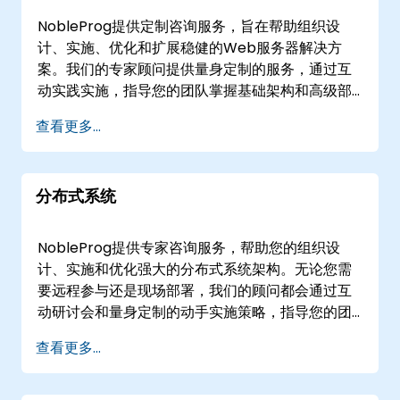
NobleProg提供定制咨询服务，旨在帮助组织设
计、实施、优化和扩展稳健的Web服务器解决方
案。我们的专家顾问提供量身定制的服务，通过互
动实践实施，指导您的团队掌握基础架构和高级部
署策略。 这些咨询服务可提供“远程”或“线下”会
查看更多...
议。远程会议通过安全的交互式远程桌面环境进
行，使我们的专家能够直接在你的基础设施中工
作。线下会议可在的客户场所或NobleProg在的企
分布式系统
业中心进行。 NobleProg -- 您的本地咨询合作伙
伴
NobleProg提供专家咨询服务，帮助您的组织设
计、实施和优化强大的分布式系统架构。无论您需
要远程参与还是现场部署，我们的顾问都会通过互
动研讨会和量身定制的动手实施策略，指导您的团
队实现特定的业务目标。 我们的分布式系统咨询服
查看更多...
务可提供为"远程咨询"或"现场咨询"。远程咨询通过
安全的交互式远程桌面环境进行，使您的团队能够
与我们的专家协作，无论身处何地。现场咨询可直