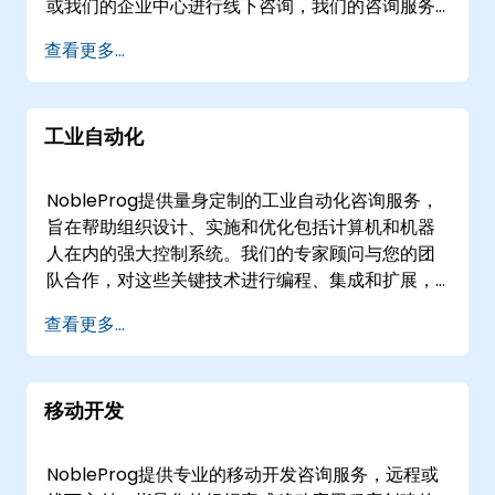
或我们的企业中心进行线下咨询，我们的咨询服务
（DApp） 方面的专业知识。Smart Contracts 优
将指导您的团队掌握提升运营协同所需的基础和高
查看更多...
化：通过我们的专业 Smart Contracts 谘询保护
级策略。 我们的方法超越传统指导，提供量身定制
和优化您的 Blockchain 操作。Solidity 开发：与我
的咨询参与，解决您特定的业务挑战。我们与您的
们专门的 Solidity 开发专家一起确保您的 Smart
利益相关者合作，设计稳健的工作流程，优化现有
Contracts on Ethereum 的稳健性。Stellar 谘
工业自动化
流程，并确保协作工具的无缝采用。作为您在值得
询：与我们经验丰富的 Stellar 开发顾问一起探索
信赖的本地合作伙伴，NobleProg致力于推动团队
Stellar 的功能。Ripple 解决方案：与我们的
连接性和生产力的显著提升。
NobleProg提供量身定制的工业自动化咨询服务，
Ripple 专家一起驾驭 Ripple 开发和 XRP Ledger
旨在帮助组织设计、实施和优化包括计算机和机器
的复杂性。MultiChain 实施：与我们的
人在内的强大控制系统。我们的专家顾问与您的团
MultiChain 专家无缝实施私有 Blockchain 解决方
队合作，对这些关键技术进行编程、集成和扩展，
案。Corda 谘询：通过根据您的业务需求量身定制
确保您的基础设施满足特定的运营目标。 参与模式
的 Corda 开发和企业解决方案，提高效率。
查看更多...
灵活，以适应您的环境，提供远程或线下咨询支
Bitcoin 专业知识：利用我们的 Bitcoin 开发和核心
持。远程咨询会议通过交互式的远程桌面环境进
专业知识，获得安全高效的解决方案。Web3 集
行，支持实时协作和系统配置。对于线下咨询，我
成：与我们的 Web3 集成专家一起探索去中心化的
移动开发
们的顾问可以直接在的客户现场或NobleProg在的
未来，确保您的应用程式处于最前沿。Monax 集
企业中心工作，提供实际操作指导，以加速您的部
成：无缝集成 Monax 以进行法律工程和平台增
署和优化工作。 NobleProg -- 您的本地咨询合作
强，解锁新的可能性。为什么选择 NobleProg 进行
NobleProg提供专业的移动开发咨询服务，远程或
伙伴