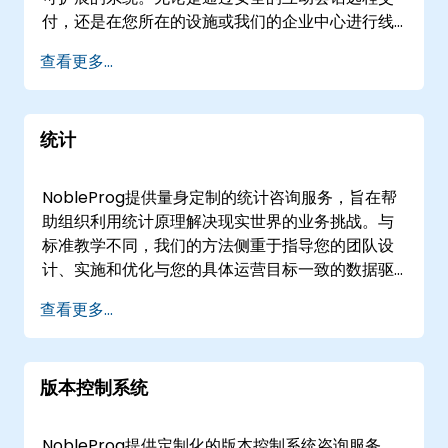
付，还是在您所在的设施或我们的企业中心进行线
下交付，我们的专家都将指导您的团队了解SOA的
查看更多...
机制，并将服务合同战略性地整合到您的开发生命
周期中。 我们的参与模式专注于交付实际价值，而
非传统教学。我们与您的组织合作，分析现有流
统计
程，设计面向服务的策略，并执行实际实施，以增
强敏捷性并减少集成复杂性。通过利用真实场景和
协作解决问题，我们确保您的团队获得所需的洞察
NobleProg提供量身定制的统计咨询服务，旨在帮
力，以推动即时的运营改进和长期的架构成功。
助组织利用统计原理解决现实世界的业务挑战。与
NobleProg——您的本地咨询合作伙伴。
标准教学不同，我们的方法侧重于指导您的团队设
计、实施和优化与您的具体运营目标一致的数据驱
动解决方案。 我们的专家顾问直接与您合作，无论
查看更多...
是线上还是线下，提供互动式的实践参与，将理论
概念转化为实际应用。线上合作通过安全的交互式
远程桌面会话进行，确保无论身处何地都能无缝协
版本控制系统
作。对于线下项目，我们的顾问可以直接部署到的
客户场所，或从我们在的专用企业中心进行操作。
与NobleProg合作，提升您组织的分析能力，并通
NobleProg提供定制化的版本控制系统咨询服务，