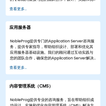
化量身定制的数据分析工作流程，以满足您的特定
查看更多...
运营需求。 我们的合作模式灵活，可以远程或线下
提供这些高影响力的咨询解决方案。远程咨询通过
交互式、安全的远程桌面环境进行，确保无论地点
应用服务器
如何都能无缝协作。对于线下合作，我们的顾问可
以直接在的客户场所或我们在的专用企业咨询中心
工作。 NobleProg——您的本地咨询合作伙伴。
NobleProg提供专门的Application Server咨询服
务，提供专家指导，帮助组织设计、部署和优化其
应用服务器基础设施。我们的顾问通过互动实践与
您的团队合作，确保您的Application Server解决
方案成功实施和管理。 我们的咨询服务可提供为"远
查看更多...
程实时会话"或"线下服务"。远程实时会话通过安全
的交互式远程桌面环境进行，支持实时协作和问题
解决。线下服务可直接在的您的设施或NobleProg
内容管理系统（CMS）
在的专门企业中心进行。 该技术也称为App
Server或Web Application Server，对于现代应
用部署至关重要。NobleProg作为您的本地战略合
NobleProg提供专业的咨询服务，旨在帮助组织成
作伙伴，提供所需的专业知识，有效扩展和保护您
功设计、实施和优化内容管理系统（CMS）解决方