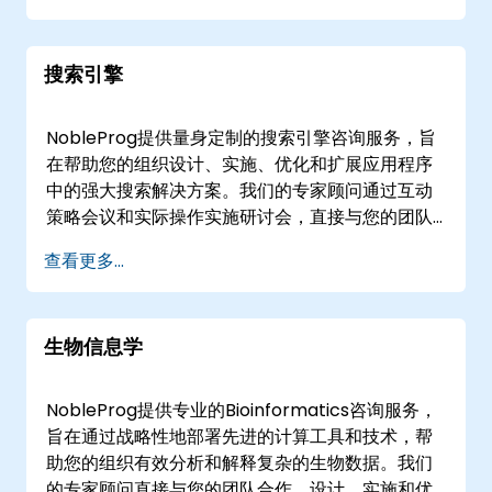
互式远程桌面环境进行，使我们的专家能够实时指
导您的团队，无论其位置如何。线下咨询在的客户
搜索引擎
场所本地进行，或在的NobleProg企业设施进行，
便于现场合作和即时部署自动化策略。 NobleProg
-- 您的本地咨询合作伙伴
NobleProg提供量身定制的搜索引擎咨询服务，旨
在帮助您的组织设计、实施、优化和扩展应用程序
中的强大搜索解决方案。我们的专家顾问通过互动
策略会议和实际操作实施研讨会，直接与您的团队
合作，确保无缝集成和最大化的运营效率。 这些咨
查看更多...
询活动可提供远程实时会议或现场部署。远程咨询
通过安全、交互式的远程桌面环境进行，使我们的
专家能够实时指导您的技术团队。现场咨询可直接
生物信息学
在的客户场所或NobleProg在的企业设施进行，确
保专注于您的特定业务目标的协作环境。
NobleProg——您的搜索引擎解决方案本地咨询合
NobleProg提供专业的Bioinformatics咨询服务，
作伙伴。
旨在通过战略性地部署先进的计算工具和技术，帮
助您的组织有效分析和解释复杂的生物数据。我们
的专家顾问直接与您的团队合作，设计、实施和优