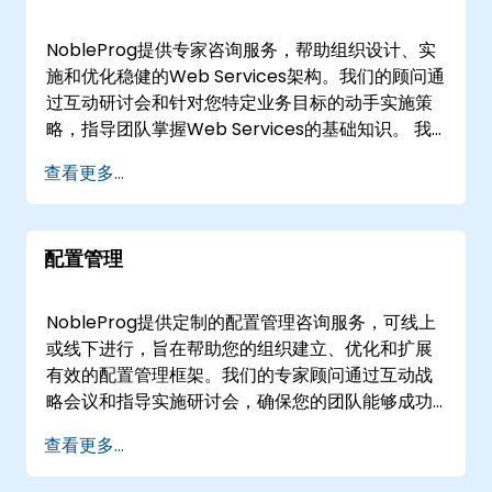
型，获得由本地专家设计的定制解决方案。
NobleProg提供专家咨询服务，帮助组织设计、实
施和优化稳健的Web Services架构。我们的顾问通
过互动研讨会和针对您特定业务目标的动手实施策
略，指导团队掌握Web Services的基础知识。 我
们的参与模式灵活，提供远程或线下培训。远程培
查看更多...
训利用安全的交互式远程桌面环境，促进实时协作
和解决方案部署。对于现场项目，我们的顾问直接
在您所在的设施或我们专门的NobleProg企业中心
配置管理
工作。 与NobleProg合作，加速您的数字化转型，
确保您的Web Services基础设施具有可扩展性、安
全性，并符合行业最佳实践。 NobleProg -- 您的
NobleProg提供定制的配置管理咨询服务，可线上
本地咨询合作伙伴
或线下进行，旨在帮助您的组织建立、优化和扩展
有效的配置管理框架。我们的专家顾问通过互动战
略会议和指导实施研讨会，确保您的团队能够成功
执行一流的配置管理实践。 这些服务提供“远程实时
查看更多...
参与”或“线下实时部署”两种形式。远程实时参与通
过交互式远程桌面环境进行，无论身处何地，都能