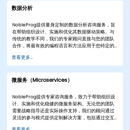
用企业中心进行，确保对您业务的干扰最小化，同
数据分析
时最大限度地实现知识转移和流程集成。
NobleProg——您的本地咨询合作伙伴。
NobleProg提供量身定制的数据分析咨询服务，旨
在帮助组织设计、实施和优化其数据驱动策略。与
传统的教学不同，我们的专家顾问直接与您的团队
合作，将最有效的编程语言和方法应用于您特定的
数据挑战。 我们的服务灵活，可远程或线下提供。
查看更多...
远程咨询通过交互式远程桌面环境进行，支持实时
协作和解决方案优化，不受地域限制。对于线下服
务，我们的顾问可以在的客户设施或NobleProg在
微服务（Microservices）
的专用企业中心直接操作，确保与您现有的基础设
施和工作流程无缝集成。 与NobleProg合作，提升
您的数据能力，实现可衡量的业务成果。
NobleProg提供专家咨询服务，致力于帮助组织设
计、实施和优化稳健的微服务架构。无论您的团队
需要战略指导还是实际操作支持，我们的顾问通过
灵活的参与模式提供定制解决方案，包括通过交互
式远程桌面会话进行远程协作，或在您所在地或
查看更多...