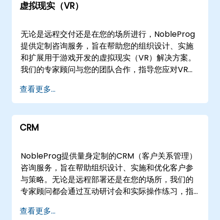
虚拟现实（VR）
的顾问可以直接在的客户现场或我们的企业咨询中
心开展工作。 与NobleProg合作，设计、实施和扩
展有效的供应链解决方案，推动效率与增长。
无论是远程交付还是在您的场所进行，NobleProg
提供定制咨询服务，旨在帮助您的组织设计、实施
和扩展用于游戏开发的虚拟现实（VR）解决方案。
我们的专家顾问与您的团队合作，指导您应对VR架
构的复杂性，并通过量身定制的实践实施策略，解
查看更多...
决您的具体技术需求和业务目标。 我们的参与模式
灵活，以适应您的运营需求。远程实时咨询会话利
用交互式、安全的远程桌面环境，促进实时问题解
CRM
决和解决方案部署。或者，我们可以在您的设施或
我们的企业中心提供线下实时咨询，确保与您现有
工作流程的无缝集成。 NobleProg -- 您的企业创
NobleProg提供量身定制的CRM（客户关系管理）
新本地咨询合作伙伴。
咨询服务，旨在帮助组织设计、实施和优化客户参
与策略。无论是远程部署还是在您的场所，我们的
专家顾问都会通过互动研讨会和实际操作练习，指
导您的团队，确保顺利采用CRM的基础知识和高级
查看更多...
用例。 我们的咨询服务提供远程实时会话或现场实