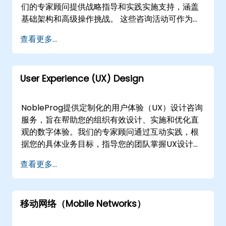
们的专家顾问提供战略指导和实践实施支持，涵盖
基础架构和高级操作挑战。 这些咨询活动可作为远
程会议或现场干预进行。远程咨询通过安全、交互
查看更多...
式的远程桌面环境进行，使我们的专家能够从任何
位置直接操作您的基础设施。现场咨询可以在的客
户场所或NobleProg在的企业设施中进行，确保无
User Experience (UX) Design
缝协作和即时应用最佳实践。 NobleProg -- 您的
本地咨询合作伙伴。
NobleProg提供定制化的用户体验（UX）设计咨询
服务，旨在帮助您的组织有效设计、实施和优化直
观的数字体验。我们的专家顾问通过互动实践，根
据您的具体业务目标，指导您的团队掌握UX设计的
基础和高级概念。 这些咨询服务可以作为远程会议
查看更多...
或线下实施提供。远程咨询通过交互式的远程桌面
环境进行，确保无论地点如何都能实现无缝协作。
线下咨询可以在的客户场所或NobleProg在的企业
移动网络（Mobile Networks）
中心进行，从而更深入地与内部工作流程集成，并
立即应用所获得的见解。 NobleProg -- 您的本地