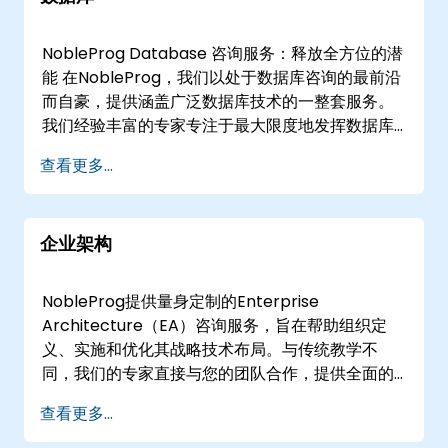
充分利用 Amazon 的全部功能 Web Services。无
论您是在探索 AWS IoT、AWS Lambda、
NobleProg Database 咨询服务：释放全方位的潜
CloudFormation、Amazon DynamoDB 还是
能 在NobleProg，我们以处于数据库咨询的最前沿
Tinkerbell，我们的顾问都精通优化您的 AWS 基础
而自豪，提供涵盖广泛数据库技术的一整套服务。
设施以实现最佳性能。 Azure Nobleprog已准备好
我们经验丰富的专家专注于最大限度地发挥数据库
帮助您浏览Microsoft Azure生态系统。从 Azure
的潜力，为您的组织赋能。以下是我们所涵盖的庞
查看更多...
Service Fabric 到 Terraform 集成，我们的顾问
大数据库领域的一瞥： 关系 Databases： SQL
可确保无缝实施和管理基于 Azure 的解决方案。 开
Oracle MySQL PostgreSQL MariaDB Microsoft
源技术 我们的专业知识超越了主流云提供商，包括
SQL 服务器 SQL石 NoSQL Databases：
Cloud Foundry、Serverless Computing 和
企业架构
MongoDB Cassandra Redis CouchDB Neo4j
Serverless Framework 等开源技术。凭借对 Fn
Firebase Hazelcast Aerospike 专业
Project、Knative、OpenFaas、OpenWhisk、
Database： Berkeley DB 云数据库 kdb+ 新购
NobleProg提供量身定制的Enterprise
Kubeless 等的深入了解，Nobleprog 是您利用开
SQL 红杉数据库 Memcached的 GraphQL
Architecture（EA）咨询服务，旨在帮助组织定
源云解决方案力量的首选合作伙伴。
Prometheus ClickHouse Database 工具和技
义、实施和优化其战略技术布局。与传统教学不
Infrastructure as a Service (IaaS) 探索与
术： Oracle 顶点 Access SSAS （SQL 服务器分析
同，我们的专家直接与您的团队合作，提供全面的
Nobleprog一起实现基础设施即服务的可能性。我
服务） SSIS （SQL 服务器集成服务） PL/SQL 图
工具和方法论视角，以描述和执行稳健的企业架构
们的顾问提供有关 IaaS、Nextcloud、Bluemix、
查看更多...
Database Blazegraph Percona Database 迁移
框架。 我们的参与模式灵活，提供虚拟或线下咨询
Red Hat Ceph 存储、GlusterFS、VMware、
DM7系列 Database Hypertable LINQ Presto
会议。虚拟咨询利用安全的交互式远程桌面环境，