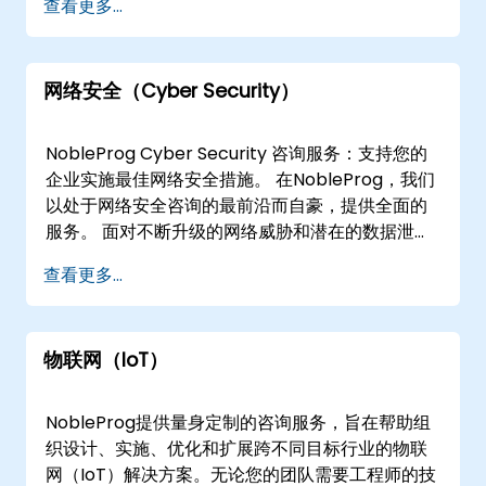
查看更多...
供。远程咨询利用交互式远程桌面环境，无需物理
旅行即可进行实时分析和解决方案架构。线下咨询
可以在您所在地或NobleProg企业中心进行，确保
网络安全（Cyber Security）
提供符合您特定运营需求和基础设施的定制支持。
NobleProg——您的本地咨询合作伙伴
NobleProg Cyber Security 咨询服务：支持您的
企业实施最佳网络安全措施。 在NobleProg，我们
以处于网络安全咨询的最前沿而自豪，提供全面的
服务。 面对不断升级的网络威胁和潜在的数据泄
露，确保您的企业配备适当的网络防御措施至关重
查看更多...
要。 我们的专家顾问 在广泛的网络安全领域拥有良
好的业绩记录 ，包括： 系统安全/配置运行状况检
查 Open Source Intelligence (OSINT)
物联网（IoT）
Information System Security IBM QRadar 安全
Management Corporate Compliance
Information Security Risk Cyber Warfare
NobleProg提供量身定制的咨询服务，旨在帮助组
Hands on Security Secure Code 为什么选择
织设计、实施、优化和扩展跨不同目标行业的物联
NobleProg？ NobleProg Cyber Security
网（IoT）解决方案。无论您的团队需要工程师的技