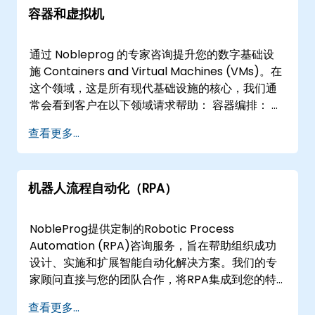
容器和虚拟机
接在您的设施或NobleProg企业中心进行，确保对
您的运营影响最小，同时最大限度地实现知识传递
和解决方案的采用。 NobleProg -- 您的本地咨询
通过 Nobleprog 的专家咨询提升您的数字基础设
合作伙伴
施 Containers and Virtual Machines (VMs)。在
这个领域，这是所有现代基础设施的核心，我们通
常会看到客户在以下领域请求帮助： 容器编排： 使
用 Kubernetes、Docker 和 OpenShift 无缝管理
查看更多...
和扩展容器化应用程序。 Microservices 架构： 从
单体式过渡到微服务，以提高敏捷性和可扩展性。
虚拟化精通： 使用 VMware、Hyper-V 和 KVM
机器人流程自动化（RPA）
优化资源利用率并简化基础架构管理。 性能优化：
微调配置以实现最佳资源利用率和响应能力。 安全
保障： 为容器和虚拟机实施强大的安全措施，抵御
NobleProg提供定制的Robotic Process
不断演变的网络威胁。 我们能够解决的主要痛点包
Automation (RPA)咨询服务，旨在帮助组织成功
括： Scala能力挑战： 确保应用程序根据需求高效
设计、实施和扩展智能自动化解决方案。我们的专
扩展。 Microservices 过渡： 简化向微服务架构的
家顾问直接与您的团队合作，将RPA集成到您的特
过渡。 安全漏洞： 主动识别并解决安全风险。 资
定业务流程中，确保最大效率和投资回报。 咨询提
查看更多...
源优化： 优化虚拟化环境以降低运营成本。
供“远程咨询”或“线下咨询”。远程咨询通过安全的交