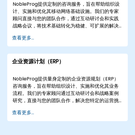
咨询合作伙伴
NobleProg提供定制的咨询服务，旨在帮助组织设
计、实施和优化其移动网络基础设施。我们的专家
顾问直接与您的团队合作，通过互动研讨会和实践
战略会议，将技术基础转化为稳健、可扩展的解决
方案。 我们的参与模式灵活，提供远程和线下交
查看更多...
付，以满足您的运营需求。远程咨询通过交互式的
远程桌面环境进行，确保无论身处何地都能无缝协
作。对于线下参与，我们的顾问直接在的客户场所
企业资源计划（ERP）
或我们位于的专用企业中心工作，提供有针对性
的、符合具体情境的指导。 NobleProg——您的本
地咨询合作伙伴
NobleProg提供量身定制的企业资源规划（ERP）
咨询服务，旨在帮助组织设计、实施和优化其业务
流程。我们的专家顾问通过互动研讨会和战略案例
研究，直接与您的团队合作，解决您特定的运营挑
战和目标。 我们的参与模式灵活，以适应您的运营
查看更多...
需求。我们提供通过安全的交互式远程桌面环境进
行的远程咨询会话，使您的团队能够从任何位置实
时协作和实施解决方案。或者，我们提供线下咨询