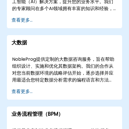
工智能（AI）解决方案，提升您的业务水平。我们
的专家顾问在多个AI领域拥有丰富的知识和经验，
确保您的数字化转型之旅充满创新与成功。 我们的
查看更多...
AI咨询服务专长： 机器学习（ML）： 利用我们的
机器学习资深专家的力量，进行数据驱动的决策，
创建预测模型并发现宝贵见解。 自然语言处理
大数据
（NLP）： 通过我们的NLP专家，增强您应用的沟
通与互动能力，将语言理解和情感分析提升到新高
度。 计算机视觉： 通过计算机视觉应用改变您的业
NobleProg提供定制的大数据咨询服务，旨在帮助
务运营。我们的专家实现物体识别、图像分析和视
组织设计、实施和优化其数据架构。我们的合作从
觉理解，以优化流程。 深度学习： 与我们的专家一
对您当前数据环境的战略评估开始，逐步选择并应
起深入深度学习领域，实施神经网络和高级算法，
用最适合您特定数据分析需求的编程语言和方法
解决复杂问题并推动创新。 强化学习： 通过我们的
论。 我们专注于建议和部署支持稳健大数据存储、
查看更多...
强化学习专家，优化决策过程，并通过试错实现自
分布式处理和可扩展性的关键工具和基础设施。通
动化学习。 AI战略与路线图： 制定与您的业务目标
过协作研讨会和指导实施环节，我们的专家直接与
一致的定制AI战略。我们的顾问将指导您开发无缝
您的团队合作，比较架构选项并执行业务目标一致
集成和采用的路线图。 AI伦理与负责任AI： 通过我
业务流程管理（BPM）
的实际解决方案。 我们的咨询模式灵活，可通过安
们的专家确保AI实践的伦理性，优先考虑负责任的
全的远程桌面进行远程协作，或作为现场参与。我
AI开发，防范偏见并促进透明度。 AI用于业务流
们可以将顾问直接部署到您所在的设施中，或在我