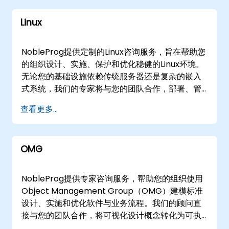
CloudForms、Citrix Hypervisor、OpenNebula
Change Data Capture (CDC) 基于云的
促进实时协作和解决方案设计，无论地理位置如
和 NoCloud 的全面指导，确保针对您独特的基础设
Database： Azure SQL Database Azure 宇宙数
Linux
何。对于实际实施支持，我们的顾问可以直接部署
施需求提供量身定制的方法。 为什么选择
据库Azure Cosmos DB MongoDB 阿特拉斯 数据
到您的所在地，或从我们的企业中心进行操作。 与
Nobleprog？ 专门知识： 从我们专门从事各种云
查询与分析： Prometheus LINQ Presto 内存中
NobleProg合作，通过专家指导解决您的企业架构
技术的顾问的集体知识中获益。 创新： 通过根据您
NobleProg提供定制的Linux咨询服务，旨在帮助您
Databases： Redis Memcached的 Hazelcast
挑战，确保您的基础设施与长期业务目标保持一
的业务需求量身定制的尖端解决方案保持领先地
的组织设计、实施、保护和优化稳健的Linux环境。
我们的咨询服务超越了传统数据库，包括
致。
位。 Collaboration： 我们与您的团队密切合作，
无论您的基础设施依赖传统服务器还是复杂的嵌入
GraphQL、Hasura 和 ClickHouse 等新兴技术。
确保无缝集成和知识转移。 结果： 利用我们成功的
式系统，我们的专家将与您的团队合作，部署、管
无论您是处理关系数据库、NoSQL 数据库、基于云
云实施经验，推动取得切实的成果。 在
理和排查符合您特定业务目标的Linux解决方案。 我
的解决方案还是专用工具，NobleProg 都是您值得
查看更多...
Nobleprog，我们明白云并不是一个放之四海而皆
们的参与模式灵活，提供远程支持或线下咨询服
信赖的卓越数据库合作伙伴。 为什么选择
准的解决方案。这就是为什么我们的顾问努力工
务。远程支持通过安全的交互式远程桌面环境进
NobleProg？ 我们量身定制的咨询服务旨在解决您
作，制定符合您业务目标的定制策略。立即联系我
行，使我们的专家能够实时指导您的实施。对于线
的独特挑战，并充分利用您选择的数据库技术的全
OMG
们，让我们踏上通过云计算的无限可能性提升您的
下项目，我们的顾问可以直接在的客户场所工作，
部潜力。从迁移和优化到安全性和性能调优，
业务的旅程。
或利用我们在的本地企业设施，进行深入的研讨会
NobleProg 确保您的数据库不仅得到管理，而且转
和系统架构审查。 与NobleProg合作，加速您的
化为您业务的战略资产。使用 NobleProg 提升您的
NobleProg提供专家咨询服务，帮助您的组织使用
Linux采用，增强系统可靠性，并高效扩展您的基础
数据基础设施，让专业知识与创新相遇。
Object Management Group（OMG）建模标准
设施。
设计、实施和优化软件与业务流程。我们的顾问直
接与您的团队合作，将可视化设计概念转化为可执
行、可维护的解决方案，确保与现有工作流程无缝