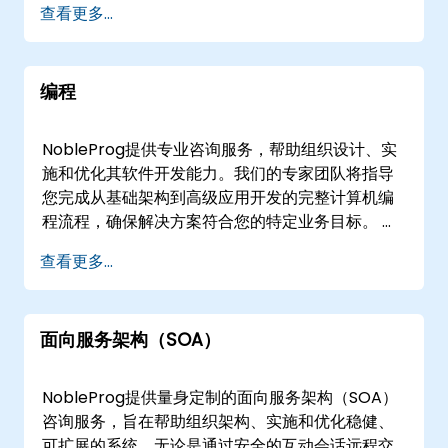
查看更多...
集成。 这些参与模式灵活，可根据您的运营需求进
行调整，提供通过安全的交互式远程桌面平台进行
的远程会话，或线下参与。我们的顾问可以在的客
编程
户现场部署，或在NobleProg位于的企业设施中与
您的团队合作。 与NobleProg合作，通过成熟的
OMG方法论加速您的数字化转型，实现运营卓越。
NobleProg提供专业咨询服务，帮助组织设计、实
施和优化其软件开发能力。我们的专家团队将指导
您完成从基础架构到高级应用开发的完整计算机编
程流程，确保解决方案符合您的特定业务目标。 我
们的咨询项目可以通过在的客户场所进行线下研讨
查看更多...
会，或通过我们专用的远程桌面环境进行安全、互
动的远程会议来交付。这种灵活的交付模式使我们
能够无缝集成到您现有的工作流程中，无论您更喜
面向服务架构（SOA）
欢在本地基础设施中直接工作，还是在的企业培训
中心进行协作战略会议。 作为您的本地合作伙伴，
NobleProg提供战略洞察和技术专长，帮助您扩展
NobleProg提供量身定制的面向服务架构（SOA）
编程运营并推动创新。
咨询服务，旨在帮助组织架构、实施和优化稳健、
可扩展的系统。无论是通过安全的互动会话远程交