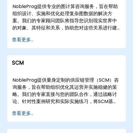
NobleProg提供专业的图计算咨询服务，旨在帮助
组织设计、实施和优化处理复杂图数据的解决方
案。我们的专家顾问团队将指导您识别现实世界中
的对象、其特征和关系，协助您对这些关系进行建
模，并利用图计算方法将其转化为可操作的数据资
查看更多...
产。 我们的服务模式灵活，可根据您的运营需求远
程或线下交付。远程服务通过交互式的远程桌面环
境进行，确保无论身处何地都能无缝协作。对于线
SCM
下支持，我们的顾问可以直接部署到您所在地的，
或从我们专门的企业设施进行操作。 NobleProg -
- 您的本地咨询合作伙伴
NobleProg提供量身定制的供应链管理（SCM）咨
询服务，旨在帮助组织优化其运营并实施稳健的策
略。我们的专家直接与您的团队合作，通过战略讨
论、针对性案例研究和实际实施练习，将SCM基础
知识转化为可操作的实际解决方案。 我们通过远程
查看更多...
或线下提供咨询服务，适应您的具体运营需求。远
程服务通过安全的交互式远程桌面环境进行，确保
无论身处何地都能无缝协作。对于线下服务，我们