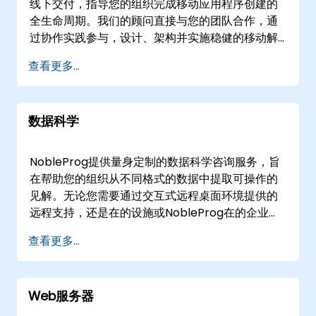
Blockchain 谘询？久经考验的专业知识： 受益于
线下交付，指导您的组织完成移动应用程序创建的
我们团队在各种 Blockchain 平台中的深厚知识。
全生命周期。我们的顾问直接与您的团队合作，通
量身定制的解决方案： 获得符合您独特业务需求的
过协作实践参与，设计、架构并实施稳健的移动解
定制谘询服务。创新重点： 与我们的新兴技术专家
决方案。 我们的远程咨询会议利用安全的交互式远
查看更多...
保持联系，例如 Web3、Monax 等。全面支援：
程桌面环境，促进实时问题解决和方案开发。对于
从 Hyperledger 到 Ethereum、Smart
线下服务，我们的顾问可以在的客户设施或我们在
Contracts 到 Corda，我们涵盖了 Blockchain 解
的专用企业中心直接操作，确保与您的内部工作流
数据科学
决方案的整个范围。结果驱动方法： 通过专为性
程和基础设施无缝集成。 NobleProg——您的本地
能、安全性和可扩充性而设计的解决方案推动数位
咨询合作伙伴
化转型。使用 NobleProg 提升您的 Blockchain 计
NobleProg提供量身定制的数据科学咨询服务，旨
划，让专业知识与创新相得益彰。立即联系我们，
在帮助您的组织从不同格式的数据中提取可操作的
重塑您的数字环境的未来，并踏上变革之旅。
见解。无论您需要通过交互式远程桌面环境提供的
远程支持，还是在的设施或NobleProg在的企业中
心进行现场实施，我们的专家将与您的团队合作，
查看更多...
设计、优化和扩展稳健的数据解决方案。作为您的
本地合作伙伴，NobleProg专注于提供与您的具体
业务目标一致的战略成果，而不仅仅是教授方法
Web服务器
论。