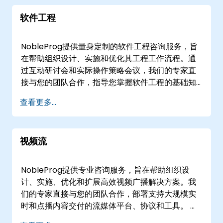
实现无缝协作。线下实时部署可以在您的设施或
软件工程
NobleProg企业中心直接执行，以便深入分析并立
即应用于您的特定运营环境。 NobleProg -- 您的
本地咨询合作伙伴
NobleProg提供量身定制的软件工程咨询服务，旨
在帮助组织设计、实施和优化其工程工作流程。通
过互动研讨会和实际操作策略会议，我们的专家直
接与您的团队合作，指导您掌握软件工程的基础知
识，以实现您的具体业务目标。 我们的咨询项目通
查看更多...
过交互式的远程桌面环境以远程实时会议形式提
供，或作为线下咨询进行。线下咨询可以在的客户
场所进行，也可以在的企业设施中进行，确保灵活
视频流
的方法与您的运营需求保持一致。 NobleProg——
您的本地咨询合作伙伴
NobleProg提供专业咨询服务，旨在帮助组织设
计、实施、优化和扩展高效视频广播解决方案。我
们的专家直接与您的团队合作，部署支持大规模实
时和点播内容交付的流媒体平台、协议和工具。 我
们的咨询项目以线下咨询会议或远程协作的形式提