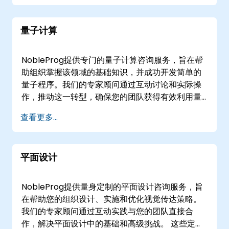
施。远程咨询通过安全的、交互式的远程桌面环境
进行，使我们的专家能够直接在您的数字生态系统
量子计算
中工作。现场咨询可以在的您的设施或NobleProg
在的企业中心进行。 NobleProg——您的本地咨询
合作伙伴
NobleProg提供专门的量子计算咨询服务，旨在帮
助组织掌握该领域的基础知识，并成功开发简单的
量子程序。我们的专家顾问通过互动讨论和实际操
作，推动这一转型，确保您的团队获得有效利用量
子技术所需的实践技能。 我们的参与模式灵活，根
查看更多...
据您的运营需求定制，可以是远程咨询或线下部
署。远程选项使用交互式的远程桌面环境，无论物
理位置如何，都能实现无缝协作。对于面对面服
平面设计
务，我们的顾问可以直接在的客户场所或我们在的
专用企业中心提供服务。 与NobleProg合作，加速
您的量子准备，并将尖端能力整合到您的业务战略
NobleProg提供量身定制的平面设计咨询服务，旨
中。
在帮助您的组织设计、实施和优化视觉传达策略。
我们的专家顾问通过互动实践与您的团队直接合
作，解决平面设计中的基础和高级挑战。 这些定制