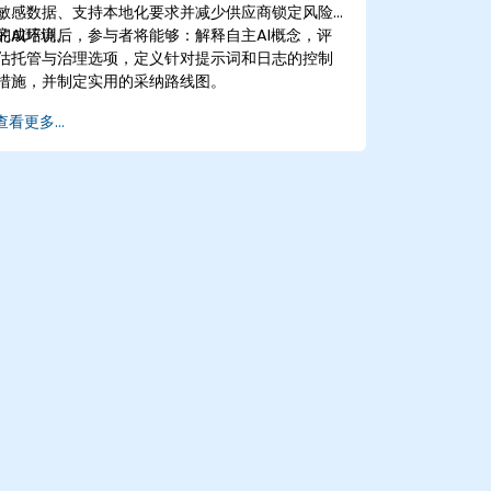
敏感数据、支持本地化要求并减少供应商锁定风险
的AI环境。
完成培训后，参与者将能够：解释自主AI概念，评
估托管与治理选项，定义针对提示词和日志的控制
措施，并制定实用的采纳路线图。
查看更多...