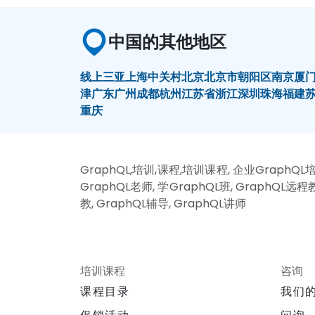
中国的其他地区
线上
三亚
上海
中关村
北京
北京市朝阳区
南京
厦
津
广东
广州
成都
杭州
江苏省
浙江
深圳
珠海
福建
重庆
GraphQL,培训,课程,培训课程, 企业GraphQL培训
GraphQL老师, 学GraphQL班, GraphQL远程
教, GraphQL辅导, GraphQL讲师
培训课程
咨询
课程目录
我们