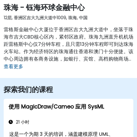
珠海 - 钰海环球金融中心
12层, 香洲区吉大九洲大道中1009, 珠海, 中国
雷格斯金融中心大厦位于香洲区吉大九洲大道中，坐落于珠
海市吉大CBD核心区内，紧邻区政府。珠海九洲直升机机场
距雷格斯中心仅7分钟车程，且只需13分钟车程即可到达珠海
火车站。作为经济特区的珠海通往香港和澳门十分便捷。该
中心周边拥有各商务设施，如银行、宾馆、高档购物商场和
餐馆。酒店如假日酒店、珠海德翰酒店均在五分钟步行距离
查看更多
内。风景名胜，如珠海市博物馆、石花山公园和白莲洞公园
均临近中心。对于正在寻求优质办公空间以及专业服务的国
探索我们的课程
内外企业而言，雷格斯珠海钰海环球金融中心将会是价格合
理的最佳选择。 查看 珠海 的所有办公地点
使用 MagicDraw/Cameo 应用 SysML
21 小时
这是一个为期 3 天的培训，涵盖建模原理 UML、