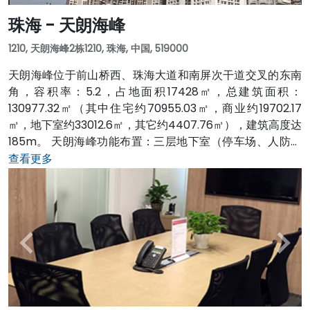
珠海 - 天朗海峰
1210, 天朗海峰2栋1210, 珠海, 中国, 519000
天朗海峰位于前山桥西、珠海大道和南屏次干道交叉的东南
角，容积率：5.2，占地面积17428㎡，总建筑面积：
130977.32㎡（其中住宅约70955.03㎡，商业约19702.17
㎡，地下室约33012.6㎡，其它约4407.76㎡），建筑高度达
185m。 天朗海峰功能布置：三层地下室（停车场、人防等
功能配置）； 四层裙楼商场；裙楼顶层以上2幢住宅塔楼，
查看更多
每幢塔楼58层（其中：塔楼1层为住宅入户大堂，2层为会
所，3层为商业配套的办公楼层，第22层、第37层为避难
层，其余的53个楼层均为住宅标准层） 建筑风格： 完整干
净的住宅塔楼，结构体系合理，平面方整没有开口切槽，极
富原创性； 城市地标、沉静内敛，却又挺拔峻峭。 有玉树临
风的气质，没有表象性的性态模拟，从性格上贴近滨海花园
城市的风范 公园：回归公园，竹仙洞公园 超市：得一超市
商业：华发商都，滨河风情酒吧街、南屏海鲜街、南屏市场
等 学校：容闳国际幼儿园、容闳小学、北山小学、南屏中学