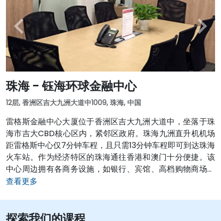
层，其余的53个楼层均为住宅标准层） 建筑风格： 完整干
净的住宅塔楼，结构体系合理，平面方整没有开口切槽，极
富原创性； 城市地标、沉静内敛，却又挺拔峻峭。 有玉树临
风的气质，没有表象性的性态模拟，从性格上贴近滨海花园
城市的风范 公园：回归公园，竹仙洞公园 超市：得一超市
商业：华发商都，滨河风情酒吧街、南屏海鲜街、南屏市场
等 学校：容闳国际幼儿园、容闳小学、北山小学、南屏中学
珠海 - 钰海环球金融中心
12层, 香洲区吉大九洲大道中1009, 珠海, 中国
雷格斯金融中心大厦位于香洲区吉大九洲大道中，坐落于珠
海市吉大CBD核心区内，紧邻区政府。珠海九洲直升机机场
距雷格斯中心仅7分钟车程，且只需13分钟车程即可到达珠海
火车站。作为经济特区的珠海通往香港和澳门十分便捷。该
中心周边拥有各商务设施，如银行、宾馆、高档购物商场和
餐馆。酒店如假日酒店、珠海德翰酒店均在五分钟步行距离
查看更多
内。风景名胜，如珠海市博物馆、石花山公园和白莲洞公园
均临近中心。对于正在寻求优质办公空间以及专业服务的国
探索我们的课程
内外企业而言，雷格斯珠海钰海环球金融中心将会是价格合