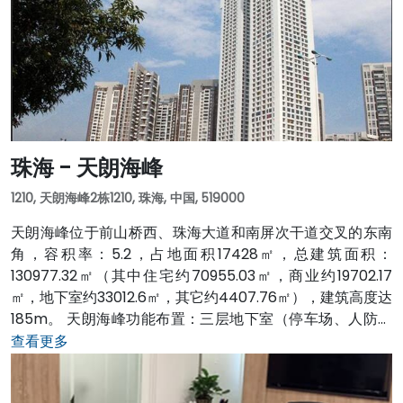
珠海 - 天朗海峰
1210, 天朗海峰2栋1210, 珠海, 中国, 519000
天朗海峰位于前山桥西、珠海大道和南屏次干道交叉的东南
角，容积率：5.2，占地面积17428㎡，总建筑面积：
130977.32㎡（其中住宅约70955.03㎡，商业约19702.17
㎡，地下室约33012.6㎡，其它约4407.76㎡），建筑高度达
185m。 天朗海峰功能布置：三层地下室（停车场、人防等
功能配置）； 四层裙楼商场；裙楼顶层以上2幢住宅塔楼，
查看更多
每幢塔楼58层（其中：塔楼1层为住宅入户大堂，2层为会
所，3层为商业配套的办公楼层，第22层、第37层为避难