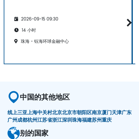
2026-09-15 09:30
14 小时
珠海 - 钰海环球金融中心
中国的其他地区
线上
三亚
上海
中关村
北京
北京市朝阳区
南京
厦门
天津
广东
广州
成都
杭州
江苏省
浙江
深圳
珠海
福建
苏州
重庆
别的国家