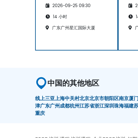
2026-09-25 09:30
2
14 小时
1
广东广州星汇国际大厦
广
中国的其他地区
线上
三亚
上海
中关村
北京
北京市朝阳区
南京
厦
津
广东
广州
成都
杭州
江苏省
浙江
深圳
珠海
福建
重庆