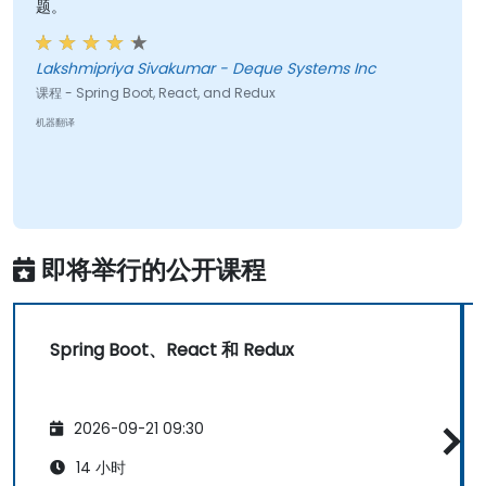
题。
Lakshmipriya Sivakumar - Deque Systems Inc
课程 - Spring Boot, React, and Redux
机器翻译
即将举行的公开课程
Spring Boot、React 和 Redux
2026-09-21 09:30
14 小时