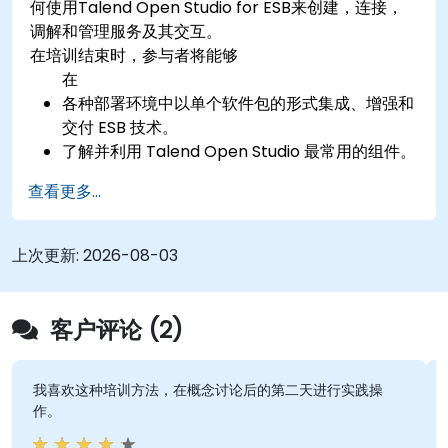
何使用Talend Open Studio for ESB来创建，连接，
调解和管理服务及其交互。
在培训结束时，参与者将能够
在
各种部署环境中以单个软件包的形式集成、增强和
交付 ESB 技术。
了解并利用 Talend Open Studio 最常用的组件。
集成任何应用程序、数据库、API 或 Web 服务。
查看更多...
无缝集成异构系统和应用程序。
嵌入现有的 Java 代码库以扩展项目。
利用社区组件和代码来扩展项目。
上次更新:
2026-08-03
在拖放式 Eclipse 环境中快速集成系统、应用程序
和数据源。
通过生成优化的、可重用的代码来减少开发时间和
客户评论 (2)
维护成本。
我喜欢这种培训方法，在概念讨论后的第二天进行实践操
作。