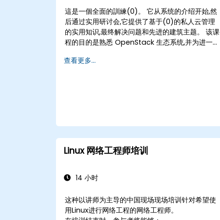
這是一個全面的訓練(0)。 它从系统的介绍开始,然
后通过实用研讨会,它提供了基于(0)的私人云管理
的实用知识,最终解决问题和先进的建筑主题。 该课
程的目的是熟悉 OpenStack 生态系统,并为进一步
扩展和改进 OpenStack 云提供强大的背景。 该
查看更多...
程包括完成证书(0)管理员考试所需的所有主题。
75%的课程是基于实用的研讨会在现实的(0)培训
环境。
Linux 网络工程师培训
14 小时
这种以讲师为主导的中国现场现场培训针对希望使
用Linux进行网络工程的网络工程师。