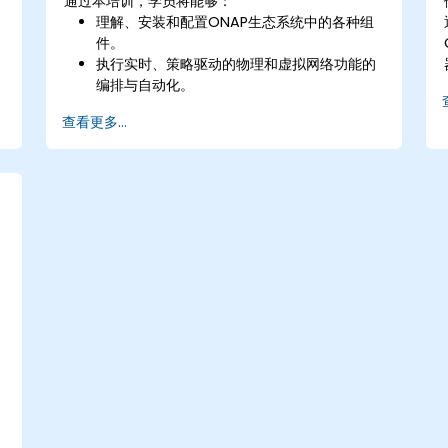
通过本培训，学员将能够：
理解、安装和配置ONAP生态系统中的各种组
件。
执行实时、策略驱动的物理和虚拟网络功能的
编排与自动化。
设计、创建、编排和监控VNFs、SDNs及其他
查看更多...
网络服务。
使用软件驱动的方法高效管理整个网络生命周
期。
使用最新的开源技术和实践开发、部署和扩展
网络。