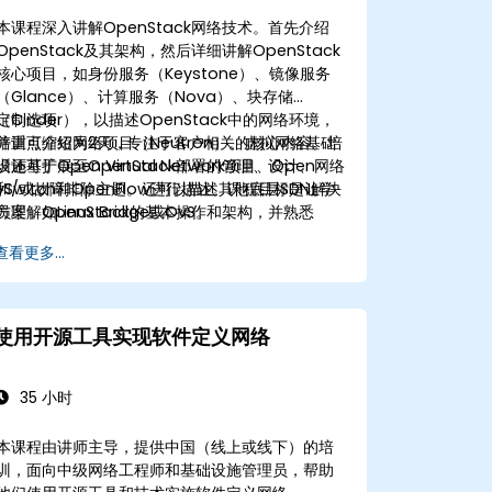
本课程深入讲解OpenStack网络技术。首先介绍
OpenStack及其架构，然后详细讲解OpenStack
核心项目，如身份服务（Keystone）、镜像服务
（Glance）、计算服务（Nova）、块存储
（Cinder），以描述OpenStack中的网络环境，
定制选项
并重点介绍网络项目（Neutron）。虚拟网络基础
培训可缩短为2天，专注于客户相关的核心内容。培
设施基于Open Virtual Network项目、Open
训还可扩展至OpenStack部署的管理、设计、网络
vSwitch和OpenFlow进行描述。课程目标是让学
和/或故障排除主题。还可以描述其他底层SDN解决
员理解OpenStack的基本操作和架构，并熟悉
方案，如Linux Bridge或OvS。
OpenStack背后的各种网络技术，扩展关于OVN
查看更多...
及其底层流、资源和工具的信息。
使用开源工具实现软件定义网络
35 小时
本课程由讲师主导，提供中国（线上或线下）的培
训，面向中级网络工程师和基础设施管理员，帮助