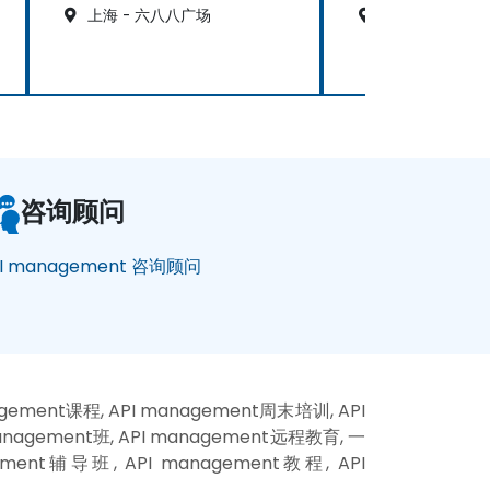
上海 - 六八八广场
广东广州星汇国
咨询顾问
I management 咨询顾问
gement课程, API management周末培训, API
anagement班, API management远程教育, 一
ment辅导班, API management教程, API