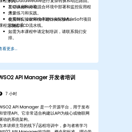
课程形式
利用DataWeave进行复杂转换和动态路由。
在CloudHub和混合环境中部署和监控应用程
互动讲座和讨论。
序。
大量练习和实践。
使用Git、Jenkins和Maven为MuleSoft项目
在实时实验室环境中进行实际操作。
课程定制选项
实施CI/CD流水线。
如需为本课程申请定制培训，请联系我们安
排。
查看更多...
WSO2 API Manager 开发者培训
7 小时
WSO2 API Manager 是一个开源平台，用于发布
和管理API。它非常适合构建以API为核心或物联网
驱动的系统架构。
在本讲师主导的线下/远程培训中，参与者将学习
WS02 API Manager的功能、概念和标准。理论学