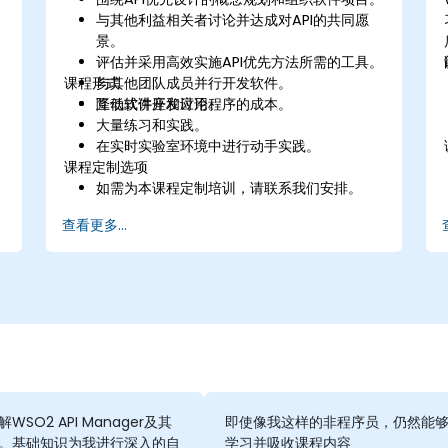
与其他利益相关者讨论并达成对API的共同愿
景。
评估并采用高效实施API优先方法所需的工具。
课程形式
与其他团队成员并行开发软件。
降低软件开发应用程序的成本。
互动式讲座和讨论。
大量练习和实践。
在实时实验室环境中进行动手实践。
课程定制选项
如需为本课程定制培训，请联系我们安排。
查看更多...
WSO2 API Manager及其
即使像我这样的非程序员，仍然能
。基础知识为我进行深入的自
学习并吸收课程内容