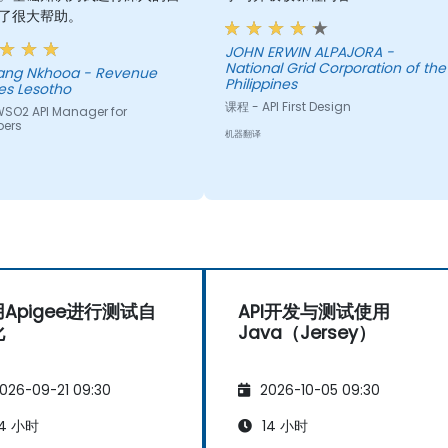
了很大帮助。
JOHN ERWIN ALPAJORA -
National Grid Corporation of the
 Nkhooa - Revenue
Philippines
es Lesotho
课程 - API First Design
SO2 API Manager for
pers
机器翻译
Apigee进行测试自
API开发与测试使用
化
Java（Jersey）
026-09-21 09:30
2026-10-05 09:30
4 小时
14 小时