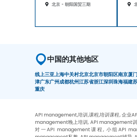
北京 - 朝阳国贸三期
北
中国的其他地区
线上
三亚
上海
中关村
北京
北京市朝阳区
南京
厦
津
广东
广州
成都
杭州
江苏省
浙江
深圳
珠海
福建
重庆
API management,培训,课程,培训课程, 企业API
management晚上培训, API management训练
对一API management课程, 小组API man
management私教, API management辅导, 