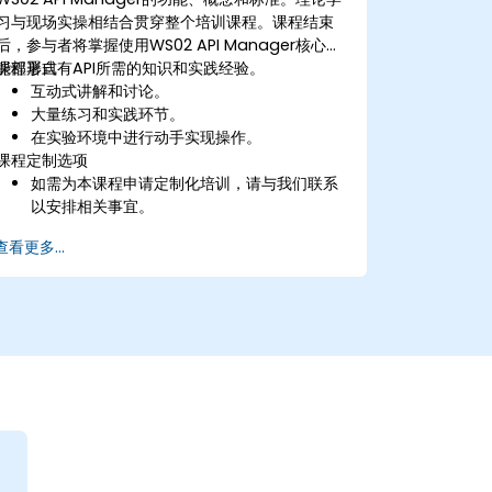
习与现场实操相结合贯穿整个培训课程。课程结束
后，参与者将掌握使用WS02 API Manager核心功
能部署自有API所需的知识和实践经验。
课程形式
互动式讲解和讨论。
大量练习和实践环节。
在实验环境中进行动手实现操作。
课程定制选项
如需为本课程申请定制化培训，请与我们联系
以安排相关事宜。
查看更多...
够