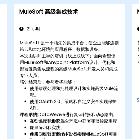
MuleSoft 高级集成技术
21 小时
MuleSoft 是一个领先的集成平台，使企业能够连接
跨云和本地环境的应用程序、数据和设备。
，
本次由讲师主导的培训（线上或线下）面向希望使
和
用MuleSoft和Anypoint Platform设计、优化和
部署复杂集成流程的高级MuleSoft开发人员和集成
专业人员。
培训结束后，参与者将能够：
使用错误处理和批处理设计和实施高级Mule流
程。
使用OAuth 2.0、策略和自定义安全实现保护
API。
课程形式
利用DataWeave进行复杂转换和动态路由。
在CloudHub和混合环境中部署和监控应用程
互动讲座和讨论。
序。
大量练习和实践。
使用Git、Jenkins和Maven为MuleSoft项目
在实时实验室环境中进行实际操作。