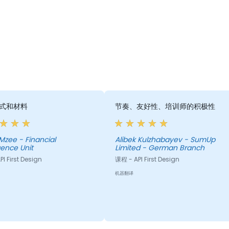
式和材料
节奏、友好性、培训师的积极性
Mzee - Financial
Alibek Kulzhabayev - SumUp
igence Unit
Limited - German Branch
I First Design
课程 - API First Design
机器翻译