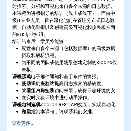
时搜索、分析和可视化来自多个来源的日志数据。
本课程为讲师指导的培训（线上或线下），面向中
级IT专业人员，旨在深化他们在管理分布式日志数
据、自动化警报以及创建高级可视化和仪表板方面
的ELK专业知识。
培训结束后，学员将能够：
配置来自多个来源（包括数据库）的高级数据
摄取和解析流程。
为不同的团队或使用场景创建定制的Kibana仪
表板。
课程形式
实现电子邮件通知和基于条件的警报。
使用正则表达式提高日志搜索的精确度。
互动式讲座和讨论。
管理用户角色和访问权限，确保日志环境的安
大量练习和实践。
全。
在实时实验环境中进行动手操作。
课程定制选项
与Elasticsearch REST API交互，实现自动化
和集成。
如需定制本课程，请联系我们安排。
查看更多...