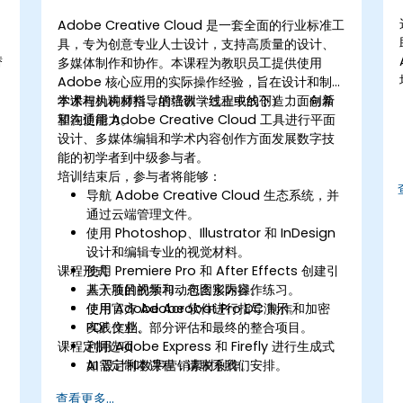
Adobe Creative Cloud 是一套全面的行业标准工
具，专为创意专业人士设计，支持高质量的设计、
替
多媒体制作和协作。本课程为教职员工提供使用
Adobe 核心应用的实际操作经验，旨在设计和制作
学术与机构材料，增强教学过程中的创造力、创新
本课程为讲师指导的培训（线上或线下），面向希
和沟通能力。
望在使用 Adobe Creative Cloud 工具进行平面
技
设计、多媒体编辑和学术内容创作方面发展数字技
能的初学者到中级参与者。
培训结束后，参与者将能够：
导航 Adobe Creative Cloud 生态系统，并
通过云端管理文件。
使用 Photoshop、Illustrator 和 InDesign
设计和编辑专业的视觉材料。
课程形式
使用 Premiere Pro 和 After Effects 创建引
人入胜的视频和动态图形内容。
基于项目的学习，包含实际操作练习。
使用 Adobe Acrobat Pro DC 制作和加密
使用官方 Adobe 软件进行指导演示。
PDF 文档。
实践作业、部分评估和最终的整合项目。
课程定制选项
利用 Adobe Express 和 Firefly 进行生成式
AI 设计和数字营销素材创作。
如需定制本课程，请联系我们安排。
整合 Adobe 工具，开发机构和学术多媒体项
查看更多...
目。