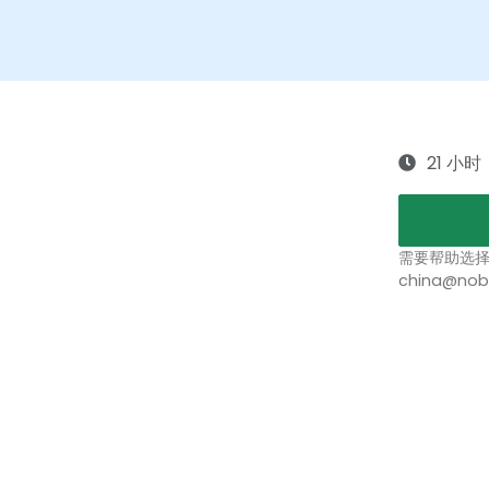
21 小时
需要帮助选
china@nob