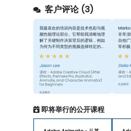
客户评论 (3)
我最喜欢的培训内容是技术色彩与视
Mar
频性能理论部分。它帮助我清晰地理
非常清
解了关键制作决策背后的逻辑，例如
自他广
为何为不同类型的视频选择特定的帧
常积极
率，以及特定的色彩空间如何影响视
觉质量和性能。有了这一理论基础，
技术概念变得更加有意义，也更容易
Jason Lee
Delia 
在实际场景中应用。
课程 - Adobe Creative Cloud (After
课程 - A
Effects, Premiere Pro, Illustrator,
and Ed
Animate, and Character Animator)
for Beginners
机器翻译
机器翻译
即将举行的公开课程