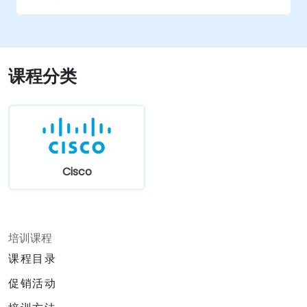
配置、SIP信令的报文序列图和内部消息结构，并帮
助理解典型问题和故障排除，包括安全和电信欺诈
方面的内容。培训师将分享他们在SIP电话的启动、
操作和管理方面的经验，涵盖虚拟化和基于云的解
决方案。实践部分使用SIP硬电话和软电话以及IP电
课程分类
话服务器（Asterisk和Freeswitch）进行演示。学
员可以利用培训师在IP电话领域的丰富技术和业务
经验，提出自己的问题和疑问。这些问题将在总结
环节中被纳入议程，作为培训的补充，以满足客户
的紧急需求。本课程面向具备电信服务基础知识和
经验的学员，特别是VoIP和IP网络领域的学员。
Cisco
培训课程
课程目录
促销活动