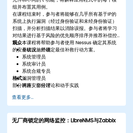
组并布置其用例。
在课程结束时，参与者将能够在几乎所有基于IP的
系统上执行漏洞（经过身份验证和未经身份验证）
扫描，并分析扫描结果以消除误报。参与者将学习
对结果进行基于风险的优先顺序排序并推荐补偿控
制。本课程将帮助参与者使用 Nessus 确定其系统
观众：
的安全状况，并确定最佳补救行动方案。
基础设施经理
系统管理员
系统审计员
系统合规专员
格式：
漏洞管理员
部分讲座、部分讨论和动手实践
网路安全经理
查看更多...
无厂商锁定的网络监控：LibreNMS与Zabbix