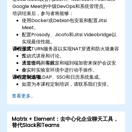
Google Meet的中级DevOps和系统管理员。
培训结束后，参与者将能够：
使用Docker或Debian包安装和配置Jitsi
Meet。
配置Prosody、Jicofo和Jitsi Videobridge以
实现最佳性能。
课程形式
设置TURN服务器以实现NAT穿透和防火墙兼容
性。
互动式讲座和讨论。
通过密码、等候室和端到端加密来保护会议安
大量练习和实践。
全。
在实时实验室环境中进行动手操作。
课程定制选项
将Jitsi与LDAP、SSO和日历系统集成。
如需为本课程定制培训，请联系我们安排。
查看更多...
Matrix + Element：去中心化企业聊天工具，
替代Slack和Teams