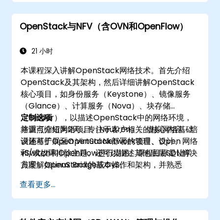
OpenStack与NFV（含OVN和OpenFlow）
21 小时
本课程深入讲解OpenStack网络技术。首先介绍
OpenStack及其架构，然后详细讲解OpenStack
核心项目，如身份服务（Keystone）、镜像服务
（Glance）、计算服务（Nova）、块存储
（Cinder），以描述OpenStack中的网络环境，
定制选项
并重点介绍网络项目（Neutron）。虚拟网络基础
培训可缩短为2天，专注于客户相关的核心内容。培
设施基于Open Virtual Network项目、Open
训还可扩展至OpenStack部署的管理、设计、网络
vSwitch和OpenFlow进行描述。课程目标是让学
和/或故障排除主题。还可以描述其他底层SDN解决
员理解OpenStack的基本操作和架构，并熟悉
方案，如Linux Bridge或OvS。
OpenStack背后的各种网络技术，扩展关于OVN
查看更多...
及其底层流、资源和工具的信息。