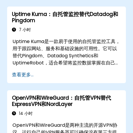
Uptime Kuma：自托管监控替代Datadog和
Pingdom
7 小时
Uptime Kuma是一款易于使用的自托管监控工具，
用于跟踪网站、服务和基础设施的可用性。它可以
替代Pingdom、Datadog Synthetics和
UptimeRobot，适合希望将监控数据掌握在自己手
中的团队。本课程为讲师指导的培训（线上或线
查看更多...
下），面向初到中级SRE和DevOps工程师，旨在帮
助他们使用Uptime Kuma替代云监控，搭建自托管
的状态跟踪平台。
OpenVPN和WireGuard：自托管VPN替代
ExpressVPN和NordLayer
14 小时
OpenVPN和WireGuard是两种主流的开源VPN协
议。运行自己的VPN服务器可以确保没有第三方提