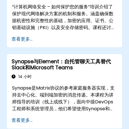
“计算机网络安全 – 如何保护您的服务”培训介绍了
保护现代网络解决方案的机制和服务。涵盖确保数
据机密性和完整性的基础，加密的应用、证书、公
钥基础设施（PKI）以及安全存储密码。课程还讨论
了网络中的安全协议和服务、安全系统、无线网络
查看更多...
保护、公司分支机构连接，以及通过渗透测试、网
络扫描和漏洞检测来测试安全性。
Synapse与Element：自托管聊天工具替代
Slack和Microsoft Teams
14 小时
Synapse是Matrix协议的参考家庭服务器实现，支
持去中心化、端到端加密的消息传递。本课程为讲
师指导的培训（线上或线下），面向中级DevOps
工程师和系统管理员，他们希望使用Synapse和
Element，将云聊天平台替换为自托管的联邦消息
查看更多...
基础设施。