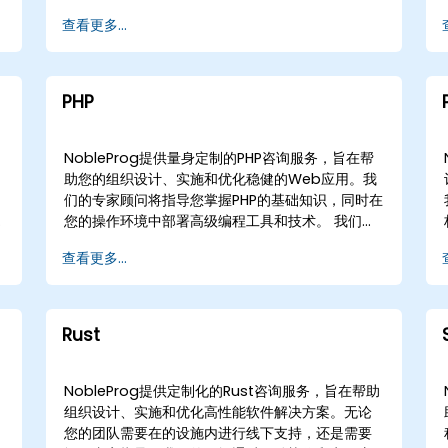
的远程合作或现场协作，提供量身定制的解决方
查看更多...
案。 我们通过动手实施的策略，指导您完成整个开
发生命周期，确保您的JavaScript项目具有可扩展
性，并与您的业务目标保持一致。作为您的本地咨
询合作伙伴，NobleProg提供成功部署和优化定制
PHP
软件解决方案所需的战略专业知识。
计
NobleProg提供量身定制的PHP咨询服务，旨在帮
助您的组织设计、实施和优化稳健的Web应用。我
们的专家顾问将指导您掌握PHP的基础知识，同时在
您的操作环境中部署高级编程工具和技术。 我们的
参与模式灵活，可以通过交互式远程桌面进行远程
查看更多...
实时咨询，也可以进行线下咨询。线下咨询可以直
接在的客户场所进行，或在的NobleProg企业咨询
中心进行。 无论您是现代化遗留系统还是架构新解
决方案，NobleProg——您的本地咨询合作伙伴
Rust
——提供战略专业知识，助您有效扩展PHP能力。
NobleProg提供定制化的Rust咨询服务，旨在帮助
组织设计、实施和优化高性能软件解决方案。无论
您的团队需要在的设施内进行线下支持，还是需要