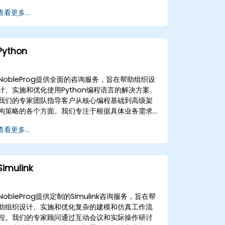
从关键系统应用到复杂游戏开发的解决方案。 参与
查看更多...
模式灵活，适应您的运营需求。远程咨询会议通过
安全的交互式远程桌面环境进行，允许实时协作和
实际操作指导，不受地域限制。或者，我们提供线
下咨询，可直接在的客户场所或我们位于的专用企
Python
业中心进行。 NobleProg——您的本地咨询合作伙
伴
NobleProg提供全面的咨询服务，旨在帮助组织设
计、实施和优化使用Python编程语言的解决方案。
我们的专家团队指导客户从核心编程基础到高级架
构策略的各个方面。我们专注于根据具体业务需求
定制解决方案，包括用于测试自动化、脚本编写、
查看更多...
工作流自动化以及金融、银行和保险领域的大数据
应用的Python。 我们的咨询服务还涵盖Python库
和框架在机器学习和深度学习项目中的战略部署。
无论您的目标是从头构建新能力，还是增强现有系
Simulink
统，我们都提供必要的专家指导，以加速您的转
型。 这些服务可根据您的运营需求灵活提供。我们
的远程咨询服务通过交互式、安全的远程桌面环境
NobleProg提供定制的Simulink咨询服务，旨在帮
进行，确保从任何位置都能无缝协作。或者，我们
助组织设计、实施和优化复杂的建模和仿真工作流
提供现场咨询服务，派遣专家直接前往您所在地或
程。我们的专家顾问通过互动会议和实际操作研讨