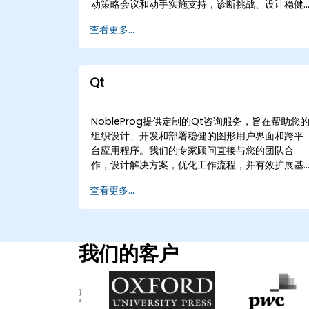
动策略会议和动手实施支持，诊断挑战、设计稳健
的系统并优化性能。 我们的参与模式灵活，提供远
查看更多...
程咨询或线下咨询服务。远程咨询通过安全的交互
式远程桌面进行，使我们的专家能够直接进入您的
环境，无论您身在何处。对于线下参与，我们的顾
问可以在的客户场所本地操作，或在NobleProg的
Qt
企业中心进行协作研讨会。 NobleProg -- 您的本
地咨询合作伙伴。
NobleProg提供定制的Qt咨询服务，旨在帮助您
组织设计、开发和部署稳健的图形用户界面和跨平
台应用程序。我们的专家顾问直接与您的团队合
作，设计解决方案，优化工作流程，并有效扩展基
于Qt的举措。 服务可通过交互式安全桌面环境进
查看更多...
远程咨询，或提供现场咨询服务。我们的现场服务
可在客户所在地或我们专用的公司设施进行。
NobleProg——您的本地咨询合作伙伴
我们的客户