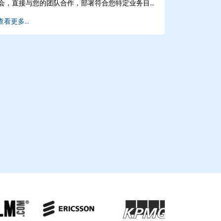
在我们的企业中心进行会议。 NobleProg -- 您的
会，直接与您的团队合作，部署符合您特定业务目
本地咨询合作伙伴。
标的Simulink解决方案。 这些服务可灵活提供为远
查看更多...
程咨询或线下咨询。远程咨询通过安全的互动远程
桌面环境进行，允许实时协作，不受地点限制。线
下咨询可在的客户设施或我们位于的专用企业咨询
中心进行。 NobleProg -- 您的本地咨询合作伙伴