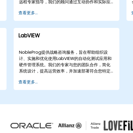
远程专家指导，我们的顾问通过互动协作和实际应
用，提供量身定制的策略。 我们的参与模式灵活，
查看更多...
以适应您的运营需求。远程咨询通过安全的交互式
远程桌面会话进行，使专家能够在没有地理限制的
情况下实时指导您的技术团队。对于本地项目，我
们的顾问可以直接部署到的您所在地，或利用
LabVIEW
NobleProg企业中心进行研讨会、架构审查和系统
优化。 作为您的本地战略合作伙伴，NobleProg专
注于加速您的Rust采用，提高代码质量，并通过专
的
NobleProg提供战略咨询服务，旨在帮助组织设
家主导的实施支持而非传统教学，扩展您的工程能
计、实施和优化使用LabVIEW的自动化测试应用和
力。
硬件管理系统。我们的专家与您的团队合作，简化
系统设计，提高运营效率，并加速部署符合您特定
行
基础设施需求的强大自动化解决方案。 这些咨询服
查看更多...
务提供远程或线下两种形式。远程服务通过安全的
交互式远程桌面会议进行，使我们的顾问能够指导
您的团队完成实际实施场景，无论地点在哪里。对
于线下服务，我们的顾问直接前往您所在的设施或
NobleProg的企业中心，提供现场支持，将
LabVIEW集成到您现有的工作流程中，并优化您的
系统架构。 NobleProg——您的本地咨询合作伙伴