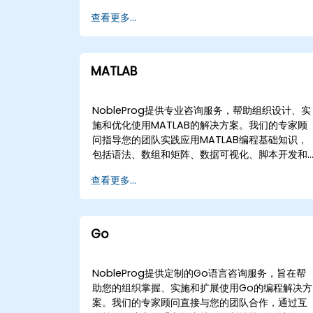
付。 我们的参与模式灵活，根据您的具体运营需求
查看更多...
和地理要求量身定制。我们提供通过安全、交互式
远程桌面环境进行的远程咨询会议，确保跨分布式
团队的无缝协作。或者，我们提供可以在的客户现
场或我们的专门企业中心直接执行的现场咨询。 通
MATLAB
过利用我们深厚的技术专长，我们指导您的组织完
成Java应用程序开发的整个生命周期，从初始设
和原型设计到性能调优和部署策略。 NobleProg -
NobleProg提供专业咨询服务，帮助组织设计、实
- 您的本地咨询合作伙伴
施和优化使用MATLAB的解决方案。我们的专家顾
问指导您的团队实践应用MATLAB编程基础知识，
包括语法、数组和矩阵、数据可视化、脚本开发和
面向对象原则。 除了核心编程外，我们还协助利用
查看更多...
MATLAB的专用工具箱（如Financial Toolbox）
进行高级的财务数据数学和统计分析。我们的咨询
服务还涵盖相关技术（如Simulink）的集成，使您
的组织能够有效建模和模拟复杂系统。 我们通过灵
Go
活的参与模式提供这些咨询服务，以适应您的运营
需求。这包括通过安全的远程桌面进行的交互式远
程咨询会议，或在您所在地或NobleProg企业中心
NobleProg提供定制的Go语言咨询服务，旨在帮
进行的现场咨询。与NobleProg合作，加速您的技
助您的组织掌握、实施和扩展使用Go的编程解决方
术能力，推动数据驱动的决策。
案。我们的专家顾问直接与您的团队合作，通过互