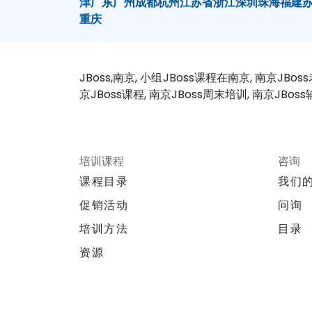
津
广东
广州
成都
杭州
江苏省
浙江
深圳
珠海
福建
重庆
JBoss,南京, 小组JBoss课程在南京, 南京JBoss
京JBoss课程, 南京JBoss周末培训, 南京JBos
培训课程
咨询
课程目录
我们
促销活动
问询
培训方法
目录
资源