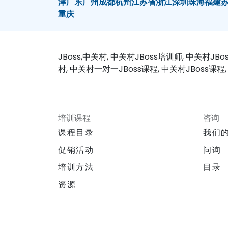
津
广东
广州
成都
杭州
江苏省
浙江
深圳
珠海
福建
重庆
JBoss,中关村, 中关村JBoss培训师, 中关村JB
村, 中关村一对一JBoss课程, 中关村JBoss课程,
培训课程
咨询
课程目录
我们
促销活动
问询
培训方法
目录
资源