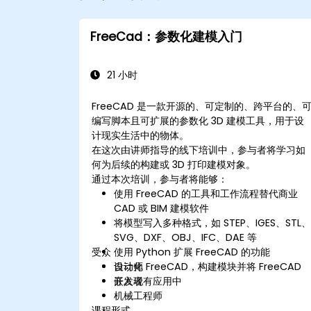
FreeCad：参数化建模入门
21 小时
FreeCAD 是一款开源的、可定制的、跨平台的、
编写脚本且可扩展的参数化 3D 建模工具，用于设
计现实生活中的物体。
在这次由讲师指导的线下培训中，参与者将学习如
何为后续的构建或 3D 打印建模对象。
通过本次培训，参与者将能够：
使用 FreeCAD 的工具和工作流程替代商业
CAD 或 BIM 建模软件
将模型写入多种格式，如 STEP、IGES、STL
SVG、DXF、OBJ、IFC、DAE 等
受众
使用 Python 扩展 FreeCAD 的功能
自动化 FreeCAD，构建模块并将 FreeCAD
设计师
嵌入现有应用中
开发者
机械工程师
课程形式