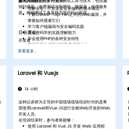
参与本课程的学习者将
技术与函数。
测试人员可用的多种安全测试工具与技术，包括漏
洞扫描器、渗透测试与利用包、嗅探器、代理服务
理解安全、IT安全及安全编码的基本概念
器、模糊测试工具及静态源代码分析器。
了解OWASP Top Ten之外的Web漏洞，并
掌握如何规避它们
学习客户端漏洞与安全编码实践
目标受众
具备密码学的实践理解能力
学会使用PHP的各种安全特性
开发者
了解常见的编码错误及其规避方法
获知PHP框架近期的安全漏洞信息
查看更多...
获得使用安全测试工具的实践经验
获取安全编码实践相关的源码及延伸阅读资料
Laravel 和 Vue.js
14 小时
的
这种以讲师为主导的中国现场现场培训针对的是希
望使用Laravel和Vue JS进行全栈Web开发的Web
开发人员。
在培训结束时，参与者将能够：
使用 Laravel 和 Vue JS 开发 Web 应用程