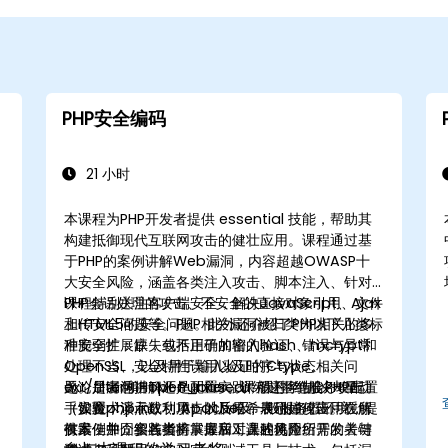
PHP安全编码
21 小时
本课程为PHP开发者提供 essential 技能，帮助其
构建抵御现代互联网攻击的健壮应用。课程通过基
于PHP的案例讲解Web漏洞，内容超越OWASP十
大安全风险，涵盖各类注入攻击、脚本注入、针对
PHP会话处理的攻击、不安全的直接对象引用、文件
课程特别关注客户端安全，解决JavaScript、Ajax
上传安全问题等。PHP相关漏洞被归类为以下几类标
和HTML5的安全问题。此外还介绍了PHP相关的多
准脆弱性：缺失或不正确的输入验证、错误与异常
种安全扩展库，包括用于加密的hash、mcrypt和
处理不当、安全特性误用以及时序与状态相关问
OpenSSL，以及用于输入验证的Ctype、
题。后者包括open_basedir绕过拒绝服务攻击
ext/filter和HTML Purifier。课程还将结合PHP配置
无论是漏洞讲解还是配置实践，课程均辅以大量动
（如魔术浮点数利用）以及哈希表碰撞攻击。在所
（设置php.ini）、Apache及一般服务器环境，提
手实验，演示成功攻击的后果，展示如何应用缓解
有案例中，参与者将掌握应对上述风险所需的关键
供最佳加固实践指南。最后，课程将介绍开发者与
技术，并介绍各类扩展库和工具的使用。