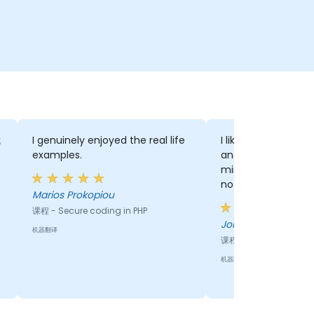
我
I genuinely enjoyed the real life
I like the support o
examples.
and the topics. I c
mindset thinking thi
nothing new that I
Marios Prokopiou
done. But I was sur
课程 - Secure coding in PHP
what all I have lea
Jorgen Ordonez
throughout this co
机器翻译
课程 - Design Patterns 
you.
机器翻译