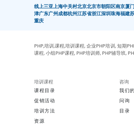
线上
三亚
上海
中关村
北京
北京市朝阳区
南京
厦
津
广东
广州
成都
杭州
江苏省
浙江
深圳
珠海
福建
重庆
PHP,培训,课程,培训课程, 企业PHP培训, 短期PHP
课程, 小组PHP课程, PHP培训师, PHP辅导班, PH
培训课程
咨询
课程目录
我们
促销活动
问询
培训方法
目录
资源