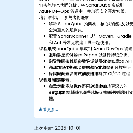
们实施静态代码分析，将 SonarQube 集成到
Azure DevOps 管道中，并加强安全开发实践。
培训结束后，参与者将能够：
解释 SonarQube 的架构、核心功能以及以
全为重点的规则集。
配置 SonarScanner 以与 Maven、Gradle
和 Ant 等常见构建工具一起使用。
课程形式
将 SonarQube 集成到 Azure DevOps 管道
中，并导入 Azure Repos 以进行持续分析。
互动讲座和讨论。
定义和调整分析参数，通过 SonarQube API
指导性的实践操作实验，使用真实仓库。
添加自定义规则，并解释安全报告。
在 Azure DevOps + SonarQube 环境中进
应用安全开发方法的改进，并在 CI/CD 过程
行实时配置、测试和故障排除。
课程定制选项
中明确职责。
在示例仓库（Java + Quarkus 和
如需定制本培训（不同的语言栈、更深入的
Angular）上运行动手分析，并解决发现的问
DevOps 集成或扩展的实验），请联系我们
题。
排。
查看更多...
上次更新:
2025-10-01