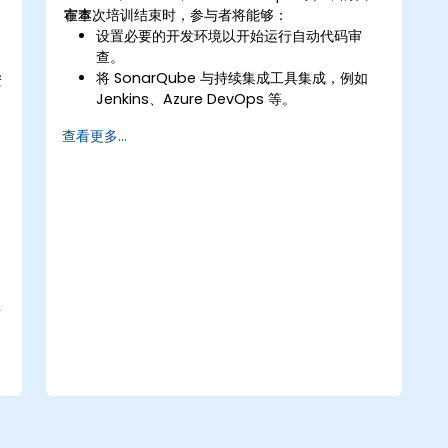
审查。
在本次培训结束时，参与者将能够：
设置必要的开发环境以开始运行自动代码审
查。
将 SonarQube 与持续集成工具集成，例如
安
Jenkins、Azure DevOps 等。
运行持续的代码检查以消除错误和安全漏洞。
查看更多...
收集和分析数据以推动代码清理、维护和安全
性的改进。
安