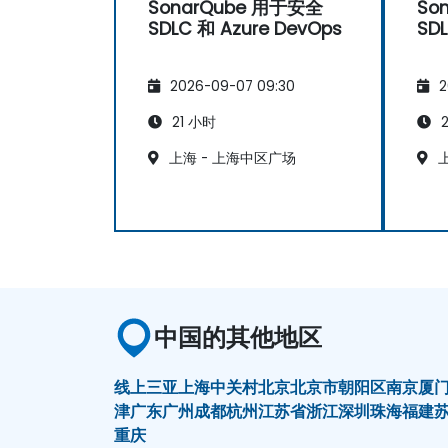
SonarQube 用于安全
So
SDLC 和 Azure DevOps
SDL
2026-09-07 09:30
2
21 小时
2
上海 - 上海中区广场
上
中国的其他地区
线上
三亚
上海
中关村
北京
北京市朝阳区
南京
厦
津
广东
广州
成都
杭州
江苏省
浙江
深圳
珠海
福建
重庆