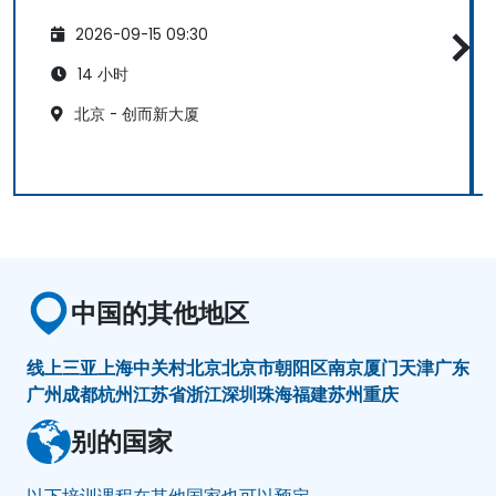
2026-09-15 09:30
14 小时
北京 - 创而新大厦
中国的其他地区
线上
三亚
上海
中关村
北京
北京市朝阳区
南京
厦门
天津
广东
广州
成都
杭州
江苏省
浙江
深圳
珠海
福建
苏州
重庆
别的国家