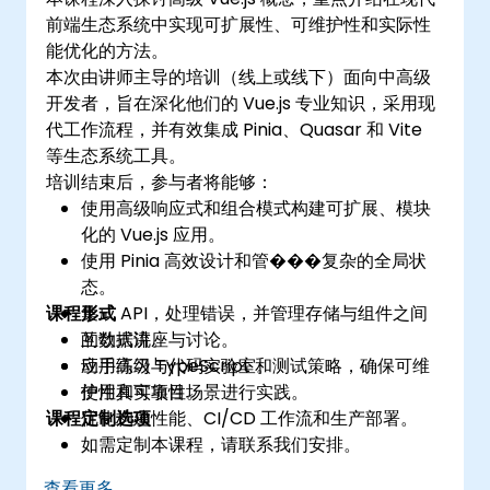
前端生态系统中实现可扩展性、可维护性和实际性
能优化的方法。
本次由讲师主导的培训（线上或线下）面向中高级
开发者，旨在深化他们的 Vue.js 专业知识，采用现
代工作流程，并有效集成 Pinia、Quasar 和 Vite
等生态系统工具。
培训结束后，参与者将能够：
使用高级响应式和组合模式构建可扩展、模块
化的 Vue.js 应用。
使用 Pinia 高效设计和管���复杂的全局状
态。
课程形式
集成 API，处理错误，并管理存储与组件之间
的数据流。
互动式讲座与讨论。
应用高级 TypeScript 和测试策略，确保可维
动手练习与代码实验室。
护性和可靠性。
使用真实项目场景进行实践。
课程定制选项
优化构建性能、CI/CD 工作流和生产部署。
如需定制本课程，请联系我们安排。
查看更多...