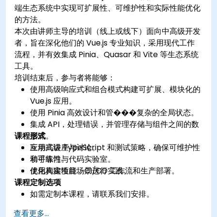
端生态系统中实现可扩展性、可维护性和实际性能优化
的方法。
本次由讲师主导的培训（线上或线下）面向中高级开发
者，旨在深化他们的 Vue.js 专业知识，采用现代工作
流程，并有效集成 Pinia、Quasar 和 Vite 等生态系统
工具。
培训结束后，参与者将能够：
使用高级响应式和组合模式构建可扩展、模块化的
Vue.js 应用。
使用 Pinia 高效设计和管���复杂的全局状态。
集成 API，处理错误，并管理存储与组件之间的数
课程形式
据流。
应用高级 TypeScript 和测试策略，确保可维护性
互动式讲座与讨论。
和可靠性。
动手练习与代码实验室。
优化构建性能、CI/CD 工作流和生产部署。
使用真实项目场景进行实践。
课程定制选项
如需定制本课程，请联系我们安排。
查看更多...