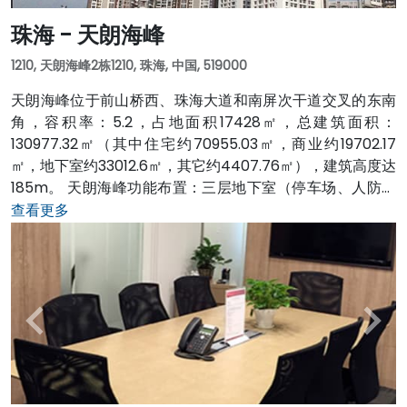
珠海 - 天朗海峰
1210, 天朗海峰2栋1210, 珠海, 中国, 519000
天朗海峰位于前山桥西、珠海大道和南屏次干道交叉的东南
角，容积率：5.2，占地面积17428㎡，总建筑面积：
130977.32㎡（其中住宅约70955.03㎡，商业约19702.17
㎡，地下室约33012.6㎡，其它约4407.76㎡），建筑高度达
185m。 天朗海峰功能布置：三层地下室（停车场、人防等
功能配置）； 四层裙楼商场；裙楼顶层以上2幢住宅塔楼，
查看更多
每幢塔楼58层（其中：塔楼1层为住宅入户大堂，2层为会
所，3层为商业配套的办公楼层，第22层、第37层为避难
层，其余的53个楼层均为住宅标准层） 建筑风格： 完整干
净的住宅塔楼，结构体系合理，平面方整没有开口切槽，极
富原创性； 城市地标、沉静内敛，却又挺拔峻峭。 有玉树临
风的气质，没有表象性的性态模拟，从性格上贴近滨海花园
城市的风范 公园：回归公园，竹仙洞公园 超市：得一超市
商业：华发商都，滨河风情酒吧街、南屏海鲜街、南屏市场
等 学校：容闳国际幼儿园、容闳小学、北山小学、南屏中学