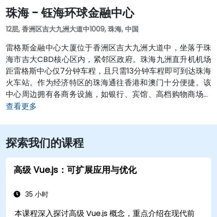
珠海 - 钰海环球金融中心
12层, 香洲区吉大九洲大道中1009, 珠海, 中国
雷格斯金融中心大厦位于香洲区吉大九洲大道中，坐落于珠
海市吉大CBD核心区内，紧邻区政府。珠海九洲直升机机场
距雷格斯中心仅7分钟车程，且只需13分钟车程即可到达珠海
火车站。作为经济特区的珠海通往香港和澳门十分便捷。该
中心周边拥有各商务设施，如银行、宾馆、高档购物商场和
餐馆。酒店如假日酒店、珠海德翰酒店均在五分钟步行距离
查看更多
内。风景名胜，如珠海市博物馆、石花山公园和白莲洞公园
均临近中心。对于正在寻求优质办公空间以及专业服务的国
探索我们的课程
内外企业而言，雷格斯珠海钰海环球金融中心将会是价格合
理的最佳选择。 查看 珠海 的所有办公地点
高级 Vue.js：可扩展应用与优化
35 小时
本课程深入探讨高级 Vue.js 概念，重点介绍在现代前