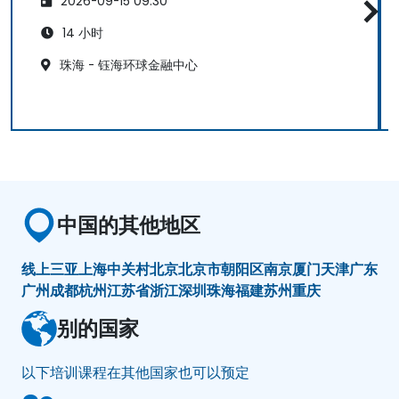
2026-09-15 09:30
14 小时
珠海 - 钰海环球金融中心
中国的其他地区
线上
三亚
上海
中关村
北京
北京市朝阳区
南京
厦门
天津
广东
广州
成都
杭州
江苏省
浙江
深圳
珠海
福建
苏州
重庆
别的国家
以下培训课程在其他国家也可以预定