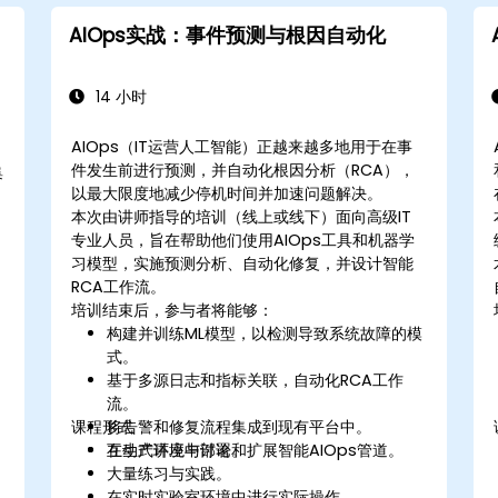
AIOps实战：事件预测与根因自动化
14 小时
AIOps（IT运营人工智能）正越来越多地用于在事
件发生前进行预测，并自动化根因分析（RCA），
集
以最大限度地减少停机时间并加速问题解决。
本次由讲师指导的培训（线上或线下）面向高级IT
专业人员，旨在帮助他们使用AIOps工具和机器学
习模型，实施预测分析、自动化修复，并设计智能
RCA工作流。
培训结束后，参与者将能够：
构建并训练ML模型，以检测导致系统故障的模
式。
基于多源日志和指标关联，自动化RCA工作
流。
课程形式
将告警和修复流程集成到现有平台中。
在生产环境中部署和扩展智能AIOps管道。
互动式讲座与讨论。
大量练习与实践。
在实时实验室环境中进行实际操作。