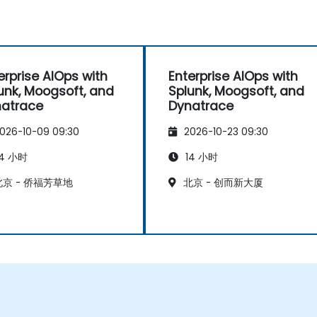
erprise AIOps with
Enterprise AIOps with
unk, Moogsoft, and
Splunk, Moogsoft, and
atrace
Dynatrace
026-10-09 09:30
2026-10-23 09:30
4 小时
14 小时
京 - 侨福芳草地
北京 - 创而新大厦