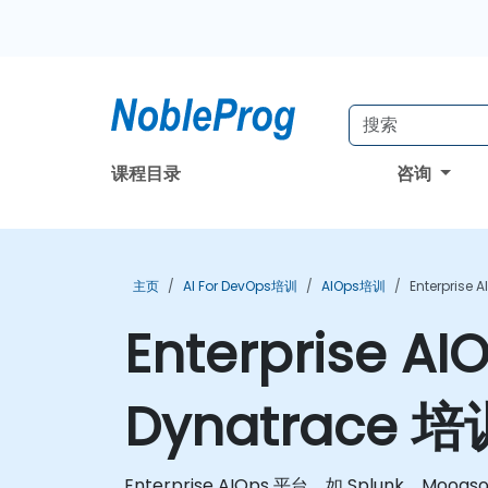
课程目录
咨询
主页
AI For DevOps培训
AIOps培训
Enterprise 
Enterprise AI
Dynatrace 培
Enterprise AIOps 平台，如 Splunk