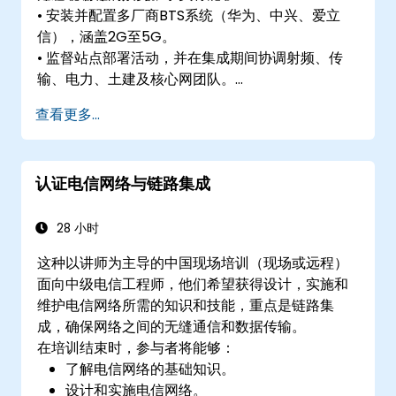
• 安装并配置多厂商BTS系统（华为、中兴、爱立
信），涵盖2G至5G。
• 监督站点部署活动，并在集成期间协调射频、传
输、电力、土建及核心网团队。
• 为电信站点准备ATP（验收测试程序），并管理运
查看更多...
营商交接流程。
• 监控无线KPIs，并在商业和技术报告结构内管理基
于集群和区域的网络运营。
认证电信网络与链路集成
28 小时
这种以讲师为主导的中国现场培训（现场或远程）
面向中级电信工程师，他们希望获得设计，实施和
维护电信网络所需的知识和技能，重点是链路集
成，确保网络之间的无缝通信和数据传输。
在培训结束时，参与者将能够：
了解电信网络的基础知识。
设计和实施电信网络。