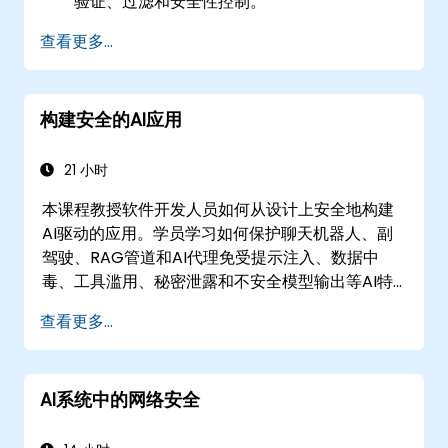
验证、过滤和安全性控制。
将沙盒、红队测试和人工审核等技术集成到生
查看更多...
产级流程中。
构建安全的AI应用
21 小时
本课程教授软件开发人员如何从设计上安全地构建
AI驱动的应用。学员学习如何保护聊天机器人、副
驾驶、RAG管道和AI代理免受提示注入、数据中
毒、工具滥用、秘密泄露和不安全模型输出等AI特
定威胁。课程涵盖安全提示设计、RAG安全性、最
查看更多...
小权限访问、护栏和红队测试，帮助开发者构建在
真实环境中安全、可靠和弹性的AI功能。
AI系统中的网络安全