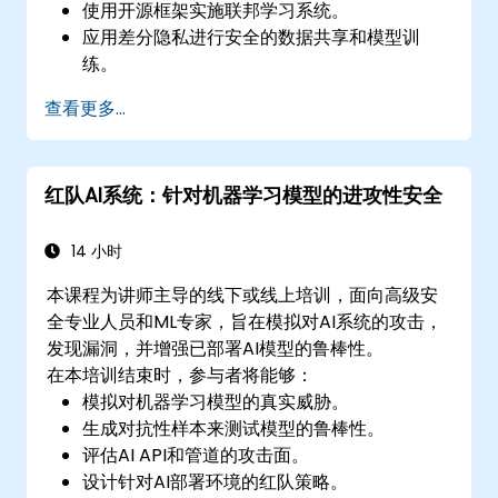
使用开源框架实施联邦学习系统。
应用差分隐私进行安全的数据共享和模型训
练。
使用加密和安全计算技术保护模型输入和输
查看更多...
出。
红队AI系统：针对机器学习模型的进攻性安全
14 小时
本课程为讲师主导的线下或线上培训，面向高级安
全专业人员和ML专家，旨在模拟对AI系统的攻击，
发现漏洞，并增强已部署AI模型的鲁棒性。
在本培训结束时，参与者将能够：
模拟对机器学习模型的真实威胁。
生成对抗性样本来测试模型的鲁棒性。
评估AI API和管道的攻击面。
设计针对AI部署环境的红队策略。