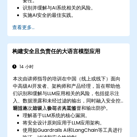
要性。
识别并缓解与AI系统相关的风险。
实施AI安全的最佳实践。
了解AI的法规合规性和伦理考量。
查看更多...
制定有效的AI治理和管理策略。
构建安全且负责任的大语言模型应用
14 小时
本次由讲师指导的培训在中国（线上或线下）面向
中高级AI开发者、架构师和产品经理，旨在帮助他
们识别和缓解与LLM应用相关的风险，包括提示注
入、数据泄露和未经过滤的输出，同时融入安全控
制措施，如输入验证、人工监督和输出防护。
通过本次培训，参与者将能够：
理解基于LLM系统的核心漏洞。
将安全设计原则应用于LLM应用架构。
使用如Guardrails AI和LangChain等工具进行