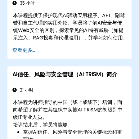
35 小时
本课程提供了保护现代AI驱动应用程序、API、副驾
驶和自主代理的实用介绍。学员将了解AI安全与传
统Web安全的区别，探索常见的AI特有威胁（如提
示注入、RAG投毒和代理滥用），并学习如何使用
分层防御（包括WAF、AI网关、API安全和防护
查看更多...
栏）保护AI系统。通过动手实验和真实案例，学员
将掌握识别AI攻击模式、保护基于LLM的应用程序以
及为生产环境部署有效运行时防御的技能。
AI信任、风险与安全管理（AI TRiSM）简介
21 小时
本课程为讲师指导的中国（线上或线下）培训，面
向希望了解并在其组织中实施AI TRiSM的初级到中
级IT专业人员。
培训结束后，学员将能够：
掌握AI信任、风险与安全管理的关键概念和重