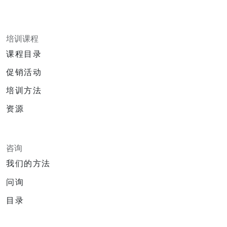
培训课程
课程目录
促销活动
培训方法
资源
咨询
我们的方法
问询
目录