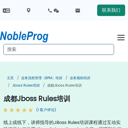
联系我们
主页
业务流程管理（BPM）培训
业务规则培训
Jboss Rules培训
成都Jboss Rules培训
成都Jboss Rules培训
(1 客户评论)
线上或线下，讲师指导的JBoss Rules培训课程通过互动实