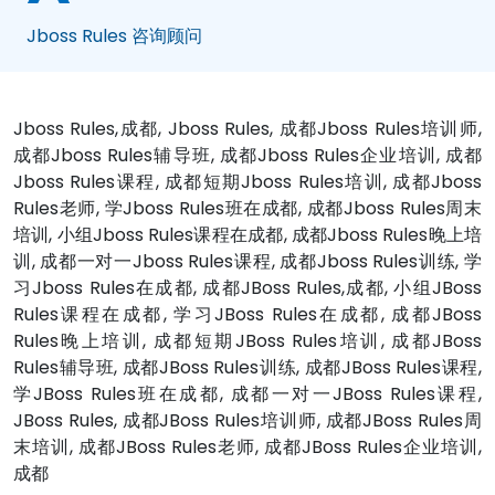
Jboss Rules 咨询顾问
Jboss Rules,成都, Jboss Rules, 成都Jboss Rules培训师,
成都Jboss Rules辅导班, 成都Jboss Rules企业培训, 成都
Jboss Rules课程, 成都短期Jboss Rules培训, 成都Jboss
Rules老师, 学Jboss Rules班在成都, 成都Jboss Rules周末
培训, 小组Jboss Rules课程在成都, 成都Jboss Rules晚上培
训, 成都一对一Jboss Rules课程, 成都Jboss Rules训练, 学
习Jboss Rules在成都, 成都JBoss Rules,成都, 小组JBoss
Rules课程在成都, 学习JBoss Rules在成都, 成都JBoss
Rules晚上培训, 成都短期JBoss Rules培训, 成都JBoss
Rules辅导班, 成都JBoss Rules训练, 成都JBoss Rules课程,
学JBoss Rules班在成都, 成都一对一JBoss Rules课程,
JBoss Rules, 成都JBoss Rules培训师, 成都JBoss Rules周
末培训, 成都JBoss Rules老师, 成都JBoss Rules企业培训,
成都