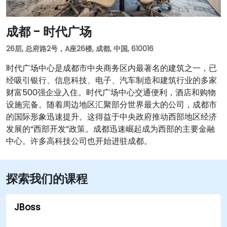
成都 - 时代广场
26层, 总府路2号，A座26楼, 成都, 中国, 610016
时代广场中心是成都市中央商务区内最著名的建筑之一，已
经吸引银行、信息科技、电子、汽车制造和建筑行业的多家
财富500强企业入住。时代广场中心交通便利，酒店和购物
设施完备。随着周边地区汇聚部分世界最大的公司，成都市
的国际形象迅速提升。这得益于中央政府推动西部地区经济
发展的“西部开发”政策。成都迅速崛起成为西部的主要金融
中心。许多高科技公司也开始进驻成都。
探索我们的课程
JBoss