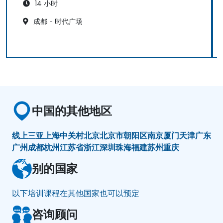
14 小时
成都 - 时代广场
中国的其他地区
线上
三亚
上海
中关村
北京
北京市朝阳区
南京
厦门
天津
广东
广州
成都
杭州
江苏省
浙江
深圳
珠海
福建
苏州
重庆
别的国家
以下培训课程在其他国家也可以预定
咨询顾问