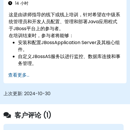
14 小时
这是由讲师指导的线下或线上培训，针对希望在中级系
统管理员和开发人员配置、管理和部署Java应用程式
于JBoss平台上的参与者。
在培训结束时，参与者将能够：
安装和配置JBossApplication Server及其核心组
件。
自定义JBossAS服务以进行监控、数据库连接和事
务管理。
开发和部署EJB 3会话Bean和Web应用程式。
查看更多...
利用JBoss消息服务部署和管理JMS应用程式。
通过JavaManagement扩展和管理控制台管理
JBossAS。
上次更新:
2024-10-30
实施JBossDrools进行业务规则管理，并使用
Guvnor工具进行规则开发和测试。
客户评论 (1)