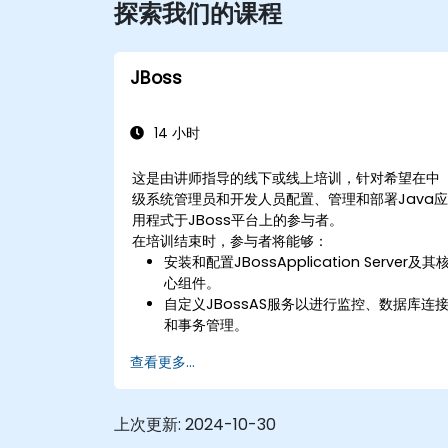
探索我们的课程
JBoss
14 小时
这是由讲师指导的线下或线上培训，针对希望在中
级系统管理员和开发人员配置、管理和部署Java
用程式于JBoss平台上的参与者。
在培训结束时，参与者将能够：
安装和配置JBossApplication Server及其
心组件。
自定义JBossAS服务以进行监控、数据库连
和事务管理。
开发和部署EJB 3会话Bean和Web应用程
查看更多...
式。
利用JBoss消息服务部署和管理JMS应用程
式。
上次更新:
2024-10-30
通过JavaManagement扩展和管理控制台