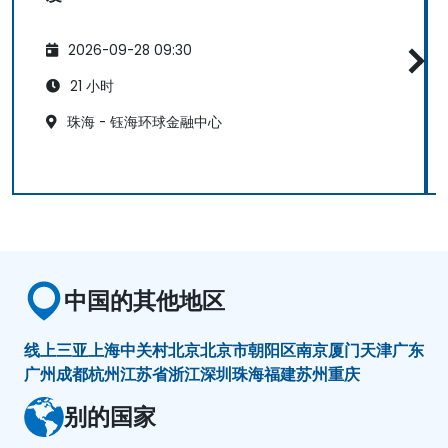
2026-09-28 09:30
21 小时
珠海 - 钰海环球金融中心
中国的其他地区
线上
三亚
上海
中关村
北京
北京市朝阳区
南京
厦门
天津
广东
广州
成都
杭州
江苏省
浙江
深圳
珠海
福建
苏州
重庆
别的国家