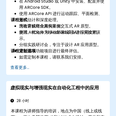
在 Android Studio 或 Unity 中安装、配置并使
用 ARCore SDK。
使用 ARCore API 进行运动跟踪、平面检测、
课程形式
光线估计和深度处理。
为教育或商业用例开发交互式 AR 原型。
理论讲解结合真实案例。
测试、优化并为移动部署编写 AR 应用文档。
使用 ARCore 和 Android 设备进行实验室演
示。
分组实践研讨会，专注于设计 AR 应用原型。
课程定制选项
通过展示功能项目进行最终评估。
如需定制本课程，请联系我们安排。
查看更多...
虚拟现实与增强现实在自动化工程中的应用
28 小时
本课程为讲师指导的培训，地点为中国（线上或线