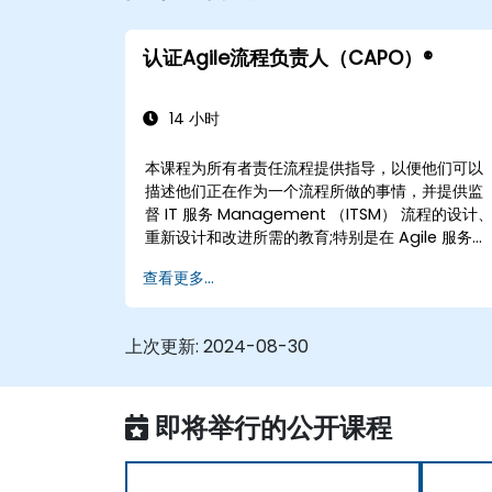
认证Agile流程负责人（CAPO）®
14 小时
本课程为所有者责任流程提供指导，以便他们可以
描述他们正在作为一个流程所做的事情，并提供监
督 IT 服务 Management （ITSM） 流程的设计
重新设计和改进所需的教育;特别是在 Agile 服务
Management 的上下文中。参与者学习如何将
查看更多...
Scrum 实践应用于流程所有者的职责，并使用
Agile 和 Lean 原则和实践来实施“恰到好处”的流
程，以及如何不断使流程绩效与整体业务目标保持
上次更新:
2024-08-30
一致。
即将举行的公开课程