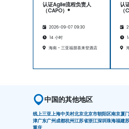
认证Agile流程负责人
认证
（CAPO）®
（C
2026-09-07 09:30
2
14 小时
1
海南 - 三亚福朋喜来登酒店
海
中国的其他地区
线上
三亚
上海
中关村
北京
北京市朝阳区
南京
厦
津
广东
广州
成都
杭州
江苏省
浙江
深圳
珠海
福建
重庆