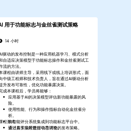
AI 用于功能标志与金丝雀测试策略
14 小时
AI驱动的发布控制是一种应用机器学习、模式分析
和自适应决策模型于功能标志操作和金丝雀测试工
作流的方法。
本课程由讲师主导，采用线下或线上培训形式，面
向中级工程师和技术负责人，旨在通过AI驱动分析
提升发布可靠性，优化功能暴露决策。
完成本课程后，学员将能够：
应用基于AI的决策模型评估新功能暴露的风
险。
使用性能、行为和操作指标自动化金丝雀分
析。
课程形式
将智能评分系统集成到功能标志平台中。
设计基于实时数据动态调整的发布策略。
通过真实场景进行引导讨论。