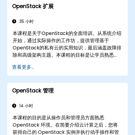
OpenStack 扩展
使用MQTT进行物联网设备到云的通信基础知
识。
通过MQTT将物联网设备连接到AWS IoT
35 小时
Core。
本课程是关于OpenStack的全面培训。从系统介绍
将AWS IoT Core与AWS Lambda集成以进行
开始，通过实际操作的工作坊，提供管理基于
计算，并与Amazon DynamoDB集成以进行
OpenStack的私有云的实用知识，最后涵盖故障排
数据存储。
除和高级架构主题。本课程的目标是让学员熟悉
将Raspberry Pi连接到AWS IoT Core，实现
OpenStack生态系统，并为进一步扩展和优化
无缝数据通信。
查看更多...
OpenStack云提供坚实基础。课程涵盖所有通过
实践实验室：使用Raspberry Pi和AWS IoT
OpenStack管理员认证考试所需的主题。
Core构建智能设备。
传感器数据可视化和Web界面通信。
OpenStack 管理
14 小时
本课程的目的是从操作员和管理员方面熟悉
OpenStack 环境。在简要介绍云计算之后，您将
获得自己的 OpenStack 实例并执行动手操作和管