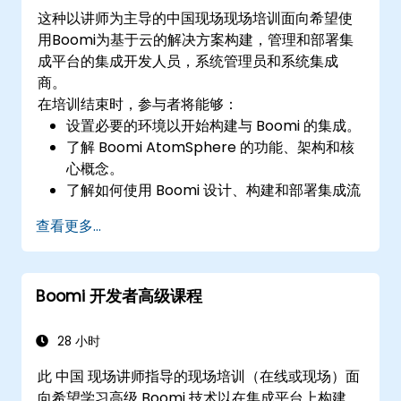
这种以讲师为主导的中国现场现场培训面向希望使
用Boomi为基于云的解决方案构建，管理和部署集
成平台的集成开发人员，系统管理员和系统集成
商。
在培训结束时，参与者将能够：
设置必要的环境以开始构建与 Boomi 的集成。
了解 Boomi AtomSphere 的功能、架构和核
心概念。
了解如何使用 Boomi 设计、构建和部署集成流
程。
查看更多...
使用 Boomi 的仪表板和报告选项来监控应用程
式。
管理 Atom、Molecule 和 Atom Cloud 的配
Boomi 开发者高级课程
置和部署。
使用 Boomi 实现 Web Service 和 API 集成和
管理。
28 小时
此 中国 现场讲师指导的现场培训（在线或现场）面
向希望学习高级 Boomi 技术以在集成平台上构建、