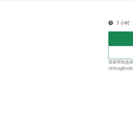
7 小时
需要帮助选
china@nob