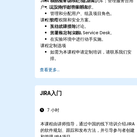
JIRA Service Desk；建立知识库；管理服务台用
根据业务需求定制 JIRA。
户；以及协作处理服务请求。
定义电子邮件和通知。
管理和分配用户、组及项目角色。
课程形式
管理权限和安全方案。
执行故障排除。
互动式讲授与讨论。
部署和定制 JIRA Service Desk。
大量练习与实践。
在实验环境中进行动手实施。
课程定制选项
如需为本课程申请定制培训，请联系我们安
排。
查看更多...
JIRA入门
7 小时
本课程由讲师指导，通过中国的线下培训介绍JIRA
的软件规划、跟踪和发布方法，并引导参与者创建
和管理JIRA项目。