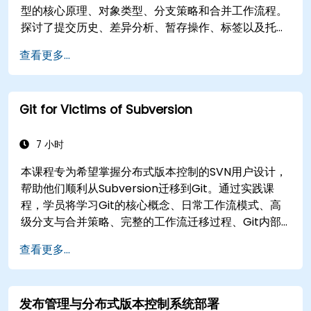
型的核心原理、对象类型、分支策略和合并工作流程。
探讨了提交历史、差异分析、暂存操作、标签以及托管
仓库的分布式开发模式的有效方法。帮助软件团队管理
查看更多...
版本历史、解决合并冲突，并在协作项目中维护可追溯
的代码。
Git for Victims of Subversion
7 小时
本课程专为希望掌握分布式版本控制的SVN用户设计，
帮助他们顺利从Subversion迁移到Git。通过实践课
程，学员将学习Git的核心概念、日常工作流模式、高
级分支与合并策略、完整的工作流迁移过程、Git内部
机制以及实用集成技巧，帮助开发者避免常见陷阱，自
查看更多...
信高效地采用现代DVCS工作流，从而加速协作开发过
程。
发布管理与分布式版本控制系统部署