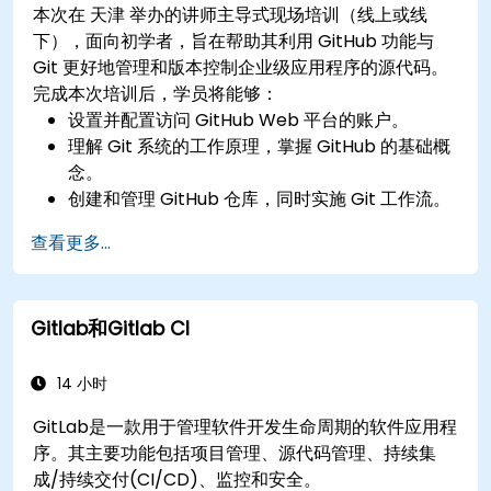
本次在 天津 举办的讲师主导式现场培训（线上或线
下），面向初学者，旨在帮助其利用 GitHub 功能与
Git 更好地管理和版本控制企业级应用程序的源代码。
完成本次培训后，学员将能够：
设置并配置访问 GitHub Web 平台的账户。
理解 Git 系统的工作原理，掌握 GitHub 的基础概
念。
创建和管理 GitHub 仓库，同时实施 Git 工作流。
在 GitHub 内执行源代码变更，同步平台外完成的
查看更多...
修订版本。
操作 Pull Requests、Tags、Releases 及其他
GitHub 核心组件。
Gitlab和Gitlab CI
基于 Git 执行版本控制功能，并利用 GitHub 的
bash 环境。
创建仓库分支以协助团队解决项目缺陷。
14 小时
掌握并熟悉 Git 和 GitHub 的结构，提升编程实践
GitLab是一款用于管理软件开发生命周期的软件应用程
能力。
序。其主要功能包括项目管理、源代码管理、持续集
成/持续交付(CI/CD)、监控和安全。