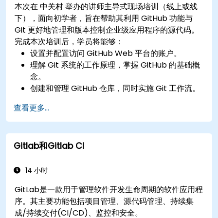
本次在 中关村 举办的讲师主导式现场培训（线上或线
下），面向初学者，旨在帮助其利用 GitHub 功能与
Git 更好地管理和版本控制企业级应用程序的源代码。
完成本次培训后，学员将能够：
设置并配置访问 GitHub Web 平台的账户。
理解 Git 系统的工作原理，掌握 GitHub 的基础概
念。
创建和管理 GitHub 仓库，同时实施 Git 工作流。
在 GitHub 内执行源代码变更，同步平台外完成的
查看更多...
修订版本。
操作 Pull Requests、Tags、Releases 及其他
GitHub 核心组件。
Gitlab和Gitlab CI
基于 Git 执行版本控制功能，并利用 GitHub 的
bash 环境。
创建仓库分支以协助团队解决项目缺陷。
14 小时
掌握并熟悉 Git 和 GitHub 的结构，提升编程实践
GitLab是一款用于管理软件开发生命周期的软件应用程
能力。
序。其主要功能包括项目管理、源代码管理、持续集
成/持续交付(CI/CD)、监控和安全。