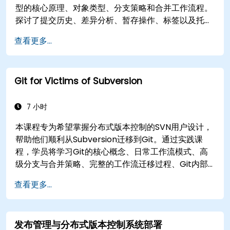
型的核心原理、对象类型、分支策略和合并工作流程。
探讨了提交历史、差异分析、暂存操作、标签以及托管
仓库的分布式开发模式的有效方法。帮助软件团队管理
查看更多...
版本历史、解决合并冲突，并在协作项目中维护可追溯
的代码。
Git for Victims of Subversion
7 小时
本课程专为希望掌握分布式版本控制的SVN用户设计，
帮助他们顺利从Subversion迁移到Git。通过实践课
程，学员将学习Git的核心概念、日常工作流模式、高
级分支与合并策略、完整的工作流迁移过程、Git内部
机制以及实用集成技巧，帮助开发者避免常见陷阱，自
查看更多...
信高效地采用现代DVCS工作流，从而加速协作开发过
程。
发布管理与分布式版本控制系统部署