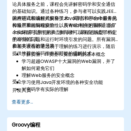
论具体服务之前，课程会先讲解密码学和安全通信
的基础知识。通过各种练习，参与者可以实践JEE中
的声明式和编程式安全技术，同时讨论Web服务的
课程还详细讲解并解释了Java语言和平台中最常见
传输层和端到端安全性。所有组件的使用将通过多
和最严重的编程缺陷，以及Web相关的漏洞。除了
个实际练习进行演示，参与者可以亲自尝试所讨论
Java程序员常犯的典型错误外，课程还涵盖了特定
的API和工具。
于语言的问题和运行时环境引发的问题。所有漏洞
参加本课程的学员将
和相关攻击都通过易于理解的练习进行演示，随后
提供推荐的编码指南和可能的缓解技术。
了解安全、IT安全和安全编码的基本概念
学习超越OWASP十大漏洞的Web漏洞，并了
解如何避免它们
理解Web服务的安全概念
受众
学习使用Java开发环境的各种安全功能
对密码学有实际的理解
开发人员
理解Java EE的安全解决方案
查看更多...
了解典型的编码错误及其避免方法
获取有关Java框架中最新漏洞的信息
获得使用安全测试工具的实践经验
获取有关安全编码实践的参考资料和进一步阅
Groovy编程