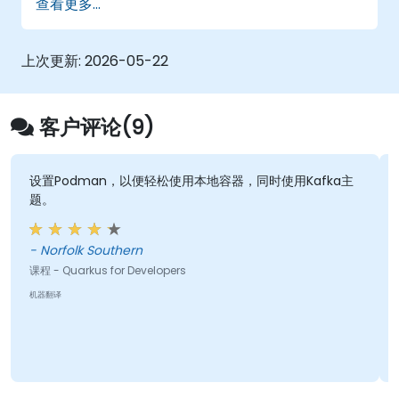
查看更多...
上次更新:
2026-05-22
客户评论(9)
置Podman，以便轻松使用本地容器，同时使用Kafka主
- 课程
。
的一些见
计的页
Norfolk Southern
Ivan Su
 - Quarkus for Developers
课程 - J
翻译
机器翻译