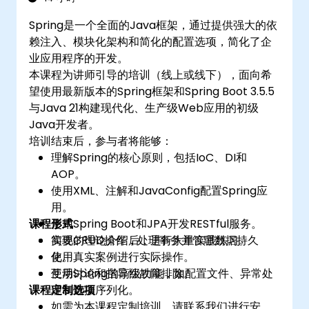
Spring是一个全面的Java框架，通过提供强大的依
赖注入、模块化架构和简化的配置选项，简化了企
业应用程序的开发。
本课程为讲师引导的培训（线上或线下），面向希
望使用最新版本的Spring框架和Spring Boot 3.5.5
与Java 21构建现代化、生产级Web应用的初级
Java开发者。
培训结束后，参与者将能够：
理解Spring的核心原则，包括IoC、DI和
AOP。
使用XML、注解和JavaConfig配置Spring应
用。
课程形式
使用Spring Boot和JPA开发RESTful服务。
实现CRUD操作，处理事务并管理数据持久
简要的理论介绍后，进行大量实践练习。
化。
使用真实案例进行实际操作。
使用Spring的高级功能，如配置文件、异常处
互动讨论和指导性故障排除。
课程定制选项
理和数据序列化。
如需为本课程定制培训，请联系我们进行安