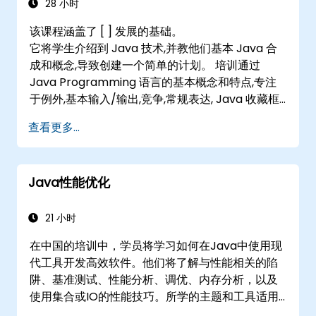
28 小时
该课程涵盖了 [ ] 发展的基础。
它将学生介绍到 Java 技术,并教他们基本 Java 合
成和概念,导致创建一个简单的计划。 培训通过
Java Programming 语言的基本概念和特点,专注
于例外,基本输入/输出,竞争,常规表达, Java 收藏框
架和平台环境。 课程结束后,所有基本特征(0)已被
查看更多...
解释和训练。
Java性能优化
21 小时
在中国的培训中，学员将学习如何在Java中使用现
代工具开发高效软件。他们将了解与性能相关的陷
阱、基准测试、性能分析、调优、内存分析，以及
使用集合或IO的性能技巧。所学的主题和工具适用
于项目中使用的任何技术，因为我们专注于语言级