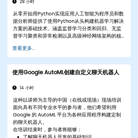
28 小时
从零开始用Python实现应用人工智能为程序员和数
据分析师提供了使用Python从头构建机器学习解决
方案的基础技术。涵盖监督学习分类和回归、无监
督学习聚类和异常检测以及高级神经网络架构的核
心原理。探讨了使用scikit-learn、Apache Spark
查看更多...
MLlib和Jupyter笔记本进行实践AI开发的成熟方
法。帮助专业人员实现实用的ML模型，评估算法局
限性，并完成解决实际问题的应用项目。
使用Google AutoML创建自定义聊天机器人
14 小时
这种以讲师为主导的中国（在线或现场）现场培训
面向具有不同专业水平的参与者，他们希望利用
Google 的 AutoML 平台为各种应用程序构建定制
的聊天机器人。
在培训结束时，参与者将能够：
了解聊天机器人开发的基础知识。